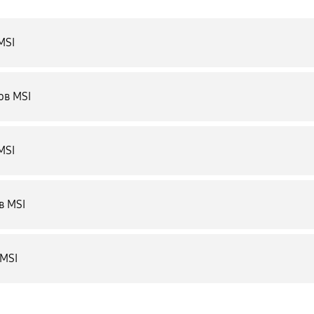
MSI
ов MSI
MSI
в MSI
 MSI