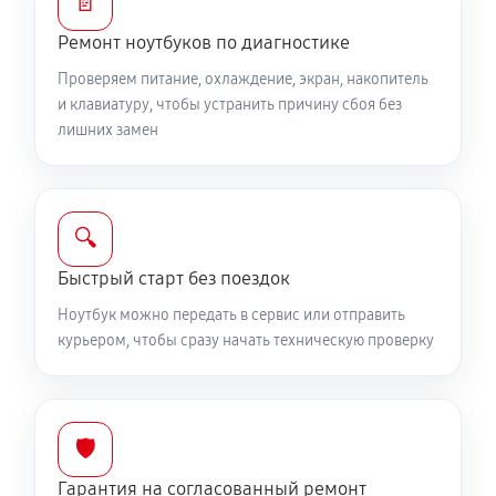
📄
Замена жесткого диска
590 руб
50 минут
Ремонт ноутбуков по диагностике
Проверяем питание, охлаждение, экран, накопитель
Ремонт цепей питания
и клавиатуру, чтобы устранить причину сбоя без
2250 руб
60 минут
лишних замен
Замена видеокарты ноутбука MSI GT63 9SG-054RU
1700 руб
50 минут
🔍
Ремонт разъема питания
Быстрый старт без поездок
760 руб
60 минут
Ноутбук можно передать в сервис или отправить
курьером, чтобы сразу начать техническую проверку
Замена видеочипа ноутбука MSI GT63 9SG-054RU
2250 руб
100 минут
🛡️
Настройка BIOS ноутбука MSI GT63 9SG-054RU
Гарантия на согласованный ремонт
590 руб
60 минут