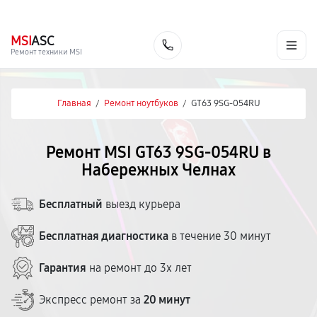
г. Набережные Челны
Ежедневно с 9:00 до 21:00
+7 (800) 100-47-62
MSI
ASC
Заказать
Ремонт техники MSI
Главная
/
Ремонт ноутбуков
/
GT63 9SG-054RU
Ремонт MSI GT63 9SG-054RU в
Набережных Челнах
Бесплатный
выезд курьера
Бесплатная диагностика
в течение 30 минут
Гарантия
на ремонт до 3х лет
Экспресс ремонт за
20 минут