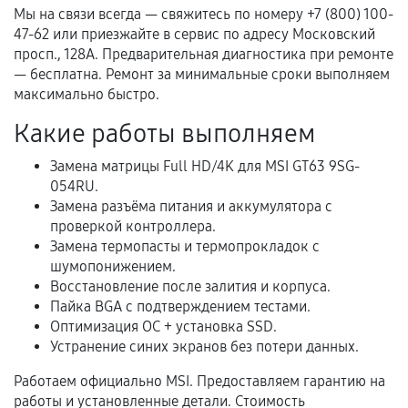
Акт выполненных работ с датой, перечнем
Мы на связи всегда — свяжитесь по номеру +7 (800) 100-
услуг и сроком гарантии.
47-62 или приезжайте в сервис по адресу Московский
просп., 128А. Предварительная диагностика при ремонте
Документы на установленные комплектующие
— бесплатна. Ремонт за минимальные сроки выполняем
и кассовый чек.
максимально быстро.
Какие работы выполняем
Расширенная гарантия
Замена матрицы Full HD/4K для MSI GT63 9SG-
054RU.
В некоторых случаях возможно оформление
Замена разъёма питания и аккумулятора с
расширенной гарантии. Стоимость, сроки и
проверкой контроллера.
условия продления согласовываются отдельно и
Замена термопасты и термопрокладок с
фиксируются в документах.
шумопонижением.
Восстановление после залития и корпуса.
Пайка BGA с подтверждением тестами.
Оптимизация ОС + установка SSD.
Когда гарантия не действует
Устранение синих экранов без потери данных.
Нарушение правил эксплуатации,
Работаем официально MSI. Предоставляем гарантию на
механические повреждения, попадание влаги,
работы и установленные детали. Стоимость