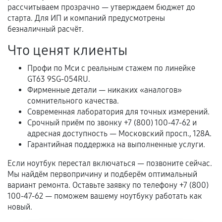
перегрев, коррозия.
рассчитываем прозрачно — утверждаем бюджет до
старта. Для ИП и компаний предусмотрены
Самостоятельный ремонт или вмешательство
безналичный расчёт.
третьих лиц.
Что ценят клиенты
Естественный износ деталей, если иное не
предусмотрено отдельно.
Профи по Мси с реальным стажем по линейке
GT63 9SG-054RU.
Обращение после окончания гарантийного
Фирменные детали — никаких «аналогов»
срока.
сомнительного качества.
Программные сбои, если это не указано в
Современная лаборатория для точных измерений.
отдельных условиях.
Срочный приём по звонку +7 (800) 100-47-62 и
адресная доступность — Московский просп., 128А.
Гарантийная поддержка на выполненные услуги.
Если комплектующие куплены
Если ноутбук перестал включаться — позвоните сейчас.
самостоятельно
Мы найдём первопричину и подберём оптимальный
вариант ремонта. Оставьте заявку по телефону +7 (800)
Гарантия на выполненные работы может
100-47-62 — поможем вашему ноутбуку работать как
сохраняться полностью или частично, если
новый.
соблюдены следующие условия: