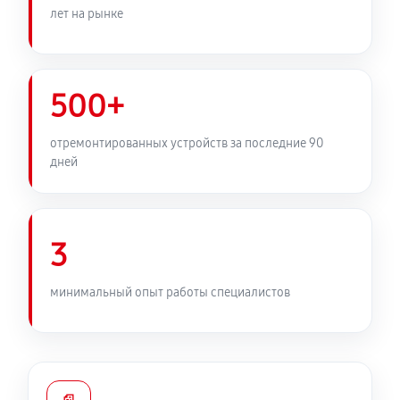
лет на рынке
950 руб
90 минут
Замена южного моста ноутбука MSI GT63 9SG-
054RU
500+
1760 руб
80 минут
отремонтированных устройств за последние 90
Настройка Wi-Fi ноутбука MSI GT63 9SG-054RU
дней
990 руб
70 минут
Замена вебкамеры ноутбука MSI GT63 9SG-054RU
3
1260 руб
50 минут
минимальный опыт работы специалистов
Установка драйверов ноутбука MSI GT63 9SG-
054RU
650 руб
120 минут