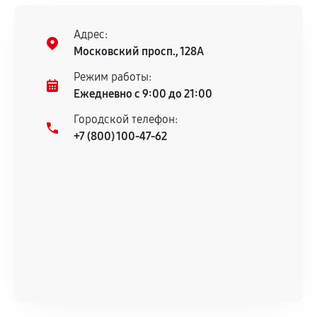
Предоставленные детали подходят по
техническим параметрам и не имеют внешних
Адрес:
дефектов.
Московский просп., 128А
Установка была выполнена нашим сервисным
Режим работы:
центром.
Ежедневно с 9:00 до 21:00
При этом гарантия на сами комплектующие
Городской телефон:
остается на стороне производителя или
+7 (800) 100-47-62
продавца. За качество сторонних деталей
сервисный центр ответственности не несет.