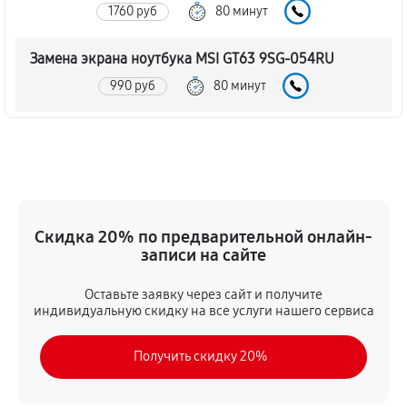
1760 руб
80 минут
Замена экрана ноутбука MSI GT63 9SG-054RU
990 руб
80 минут
Замена шлейфа матрицы
860 руб
80 минут
Замена термопасты ноутбука MSI GT63 9SG-054RU
Скидка 20% по предварительной онлайн-
990 руб
30 минут
записи на сайте
Замена системы охлаждения
Оставьте заявку через сайт и получите
1480 руб
70 минут
индивидуальную скидку на все услуги нашего сервиса
Замена процессора ноутбука MSI GT63 9SG-054RU
Получить скидку 20%
1390 руб
120 минут