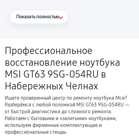
Что считается гарантийным случаем
Показать полностью
Повторное возникновение неисправности,
напрямую связанной с выполненным
ремонтом.
Профессиональное
Поломка установленной детали при
восстановление ноутбука
нормальной эксплуатации в течение
гарантийного срока.
MSI GT63 9SG-054RU в
Несоответствие комплектующей заявленным
Набережных Челнах
техническим характеристикам.
Ищете проверенный центр по ремонту ноутбука Мси?
Разберёмся с любой поломкой MSI GT63 9SG-054RU —
Документы для подтверждения
от быстрой диагностики до сложного ремонта.
гарантии
Работаем с бытовыми и «залитыми» ноутбуками,
используем фирменные комплектующие и
Гарантийный талон.
профессиональные стенды.