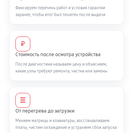
Фиксируем перечень работ и условия гарантии
Ремонт подсветки ноутбука MSI GT63 9SG-054RU
заранее, чтобы итог был понятен после выдачи
1080 руб
90 минут
Настройка ОС ноутбука MSI GT63 9SG-054RU
₽
840 руб
60 минут
Стоимость после осмотра устройства
Замена HDMI ноутбука MSI GT63 9SG-054RU
После диагностики называем цену и объясняем,
450 руб
60 минут
какие узлы требуют ремонта, чистки или замены
☰
От перегрева до загрузки
Меняем матрицы и клавиатуры, восстанавливаем
платы, чистим охлаждение и устраняем сбои запуска