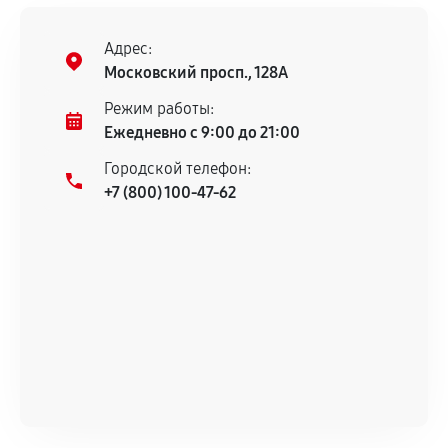
Предоставленные детали подходят по
техническим параметрам и не имеют внешних
Адрес:
дефектов.
Московский просп., 128А
Установка была выполнена нашим сервисным
Режим работы:
центром.
Ежедневно с 9:00 до 21:00
При этом гарантия на сами комплектующие
Городской телефон:
остается на стороне производителя или
+7 (800) 100-47-62
продавца. За качество сторонних деталей
сервисный центр ответственности не несет.