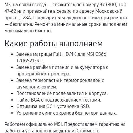
Акт выполненных работ с датой, перечнем
Мы на связи всегда — свяжитесь по номеру +7 (800) 100-
услуг и сроком гарантии.
47-62 или приезжайте в сервис по адресу Московский
просп., 128А. Предварительная диагностика при ремонте
Документы на установленные комплектующие
— бесплатна. Ремонт за минимальные сроки выполняем
и кассовый чек.
максимально быстро.
Какие работы выполняем
Расширенная гарантия
Замена матрицы Full HD/4K для MSI GS66
12UGS212RU.
В некоторых случаях возможно оформление
Замена разъёма питания и аккумулятора с
расширенной гарантии. Стоимость, сроки и
проверкой контроллера.
условия продления согласовываются отдельно и
Замена термопасты и термопрокладок с
фиксируются в документах.
шумопонижением.
Восстановление после залития и корпуса.
Пайка BGA с подтверждением тестами.
Оптимизация ОС + установка SSD.
Когда гарантия не действует
Устранение синих экранов без потери данных.
Нарушение правил эксплуатации,
Работаем официально MSI. Предоставляем гарантию на
механические повреждения, попадание влаги,
работы и установленные детали. Стоимость