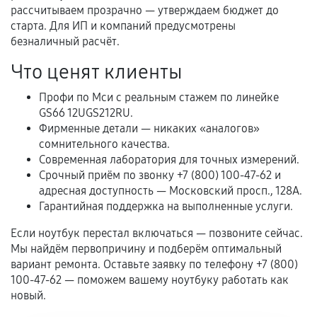
перегрев, коррозия.
рассчитываем прозрачно — утверждаем бюджет до
старта. Для ИП и компаний предусмотрены
Самостоятельный ремонт или вмешательство
безналичный расчёт.
третьих лиц.
Что ценят клиенты
Естественный износ деталей, если иное не
предусмотрено отдельно.
Профи по Мси с реальным стажем по линейке
GS66 12UGS212RU.
Обращение после окончания гарантийного
Фирменные детали — никаких «аналогов»
срока.
сомнительного качества.
Программные сбои, если это не указано в
Современная лаборатория для точных измерений.
отдельных условиях.
Срочный приём по звонку +7 (800) 100-47-62 и
адресная доступность — Московский просп., 128А.
Гарантийная поддержка на выполненные услуги.
Если комплектующие куплены
Если ноутбук перестал включаться — позвоните сейчас.
самостоятельно
Мы найдём первопричину и подберём оптимальный
вариант ремонта. Оставьте заявку по телефону +7 (800)
Гарантия на выполненные работы может
100-47-62 — поможем вашему ноутбуку работать как
сохраняться полностью или частично, если
новый.
соблюдены следующие условия: