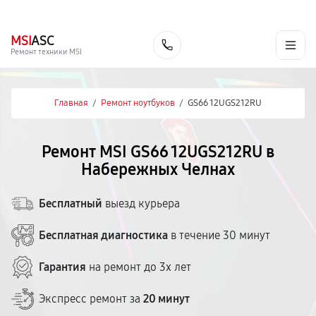
г. Набережные Челны
Ежедневно с 9:00 до 21:00
+7 (800) 100-47-62
MSI
ASC
Заказать
Ремонт техники MSI
Главная
/
Ремонт ноутбуков
/
GS66 12UGS212RU
Ремонт MSI GS66 12UGS212RU в
Набережных Челнах
Бесплатный
выезд курьера
Бесплатная диагностика
в течение 30 минут
Гарантия
на ремонт до 3х лет
Экспресс ремонт за
20 минут