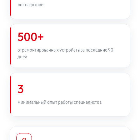
лет на рынке
950 руб
90 минут
Замена южного моста ноутбука MSI GS66
12UGS212RU
500+
1760 руб
80 минут
отремонтированных устройств за последние 90
Настройка Wi-Fi ноутбука MSI GS66 12UGS212RU
дней
990 руб
70 минут
Замена вебкамеры ноутбука MSI GS66 12UGS212RU
3
1260 руб
50 минут
минимальный опыт работы специалистов
Установка драйверов ноутбука MSI GS66
12UGS212RU
650 руб
120 минут