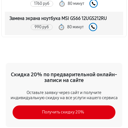
1760 руб
80 минут
Замена экрана ноутбука MSI GS66 12UGS212RU
990 руб
80 минут
Замена шлейфа матрицы
860 руб
80 минут
Замена термопасты ноутбука MSI GS66 12UGS212RU
Скидка 20% по предварительной онлайн-
990 руб
30 минут
записи на сайте
Замена системы охлаждения
Оставьте заявку через сайт и получите
1480 руб
70 минут
индивидуальную скидку на все услуги нашего сервиса
Замена процессора ноутбука MSI GS66 12UGS212RU
Получить скидку 20%
1390 руб
120 минут