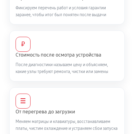
Фиксируем перечень работ и условия гарантии
Ремонт подсветки ноутбука MSI GS66 12UGS212RU
заранее, чтобы итог был понятен после выдачи
1080 руб
90 минут
Настройка ОС ноутбука MSI GS66 12UGS212RU
₽
840 руб
60 минут
Стоимость после осмотра устройства
Замена HDMI ноутбука MSI GS66 12UGS212RU
После диагностики называем цену и объясняем,
450 руб
60 минут
какие узлы требуют ремонта, чистки или замены
☰
От перегрева до загрузки
Меняем матрицы и клавиатуры, восстанавливаем
платы, чистим охлаждение и устраняем сбои запуска