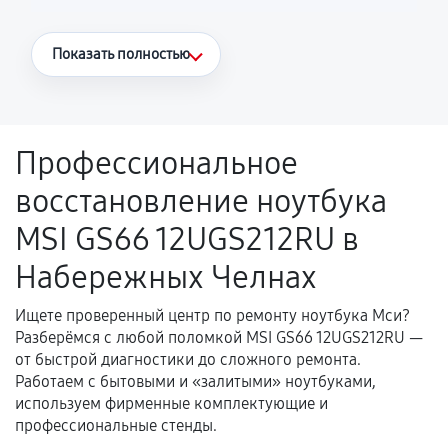
Что считается гарантийным случаем
Показать полностью
Повторное возникновение неисправности,
напрямую связанной с выполненным
ремонтом.
Профессиональное
Поломка установленной детали при
восстановление ноутбука
нормальной эксплуатации в течение
гарантийного срока.
MSI GS66 12UGS212RU в
Несоответствие комплектующей заявленным
Набережных Челнах
техническим характеристикам.
Ищете проверенный центр по ремонту ноутбука Мси?
Разберёмся с любой поломкой MSI GS66 12UGS212RU —
Документы для подтверждения
от быстрой диагностики до сложного ремонта.
гарантии
Работаем с бытовыми и «залитыми» ноутбуками,
используем фирменные комплектующие и
Гарантийный талон.
профессиональные стенды.