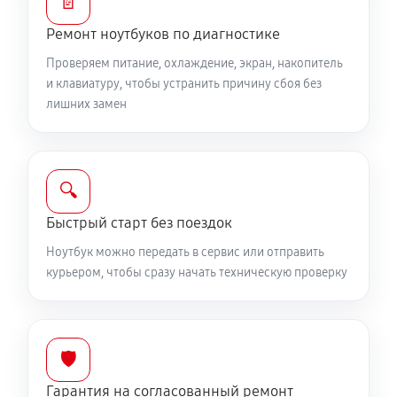
📄
Замена жесткого диска
590 руб
50 минут
Ремонт ноутбуков по диагностике
Проверяем питание, охлаждение, экран, накопитель
Ремонт цепей питания
и клавиатуру, чтобы устранить причину сбоя без
2250 руб
60 минут
лишних замен
Замена видеокарты ноутбука MSI GS66 12UGS212RU
1700 руб
50 минут
🔍
Ремонт разъема питания
Быстрый старт без поездок
760 руб
60 минут
Ноутбук можно передать в сервис или отправить
курьером, чтобы сразу начать техническую проверку
Замена видеочипа ноутбука MSI GS66 12UGS212RU
2250 руб
100 минут
🛡️
Настройка BIOS ноутбука MSI GS66 12UGS212RU
Гарантия на согласованный ремонт
590 руб
60 минут