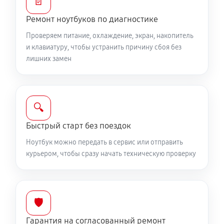
📄
Ремонт ноутбуков по диагностике
Установка драйверов ноутбука MSI GE73 RGB
8RF408RU
Проверяем питание, охлаждение, экран, накопитель
и клавиатуру, чтобы устранить причину сбоя без
650 руб
120 минут
лишних замен
Замена жесткого диска
590 руб
50 минут
🔍
Ремонт цепей питания
Быстрый старт без поездок
2250 руб
60 минут
Ноутбук можно передать в сервис или отправить
курьером, чтобы сразу начать техническую проверку
Замена видеокарты ноутбука MSI GE73 RGB
8RF408RU
1700 руб
50 минут
🛡️
Ремонт разъема питания
Гарантия на согласованный ремонт