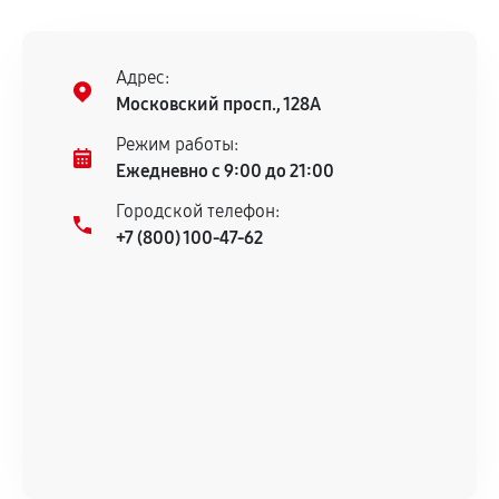
соблюдены следующие условия:
Предоставленные детали подходят по
техническим параметрам и не имеют внешних
Адрес:
дефектов.
Московский просп., 128А
Установка была выполнена нашим сервисным
Режим работы:
центром.
Ежедневно с 9:00 до 21:00
При этом гарантия на сами комплектующие
Городской телефон:
остается на стороне производителя или
+7 (800) 100-47-62
продавца. За качество сторонних деталей
сервисный центр ответственности не несет.