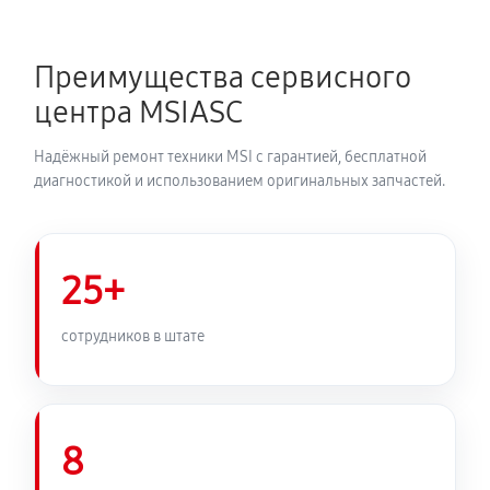
8RF408RU
1390 руб
120 минут
Преимущества сервисного
центра MSIASC
Замена оперативной памяти
680 руб
50 минут
Надёжный ремонт техники MSI с гарантией, бесплатной
диагностикой и использованием оригинальных запчастей.
Замена микрофона ноутбука MSI GE73 RGB
8RF408RU
950 руб
60 минут
25+
Замена звуковой карты
сотрудников в штате
990 руб
120 минут
Замена USB порта ноутбука MSI GE73 RGB
8RF408RU
8
990 руб
60 минут