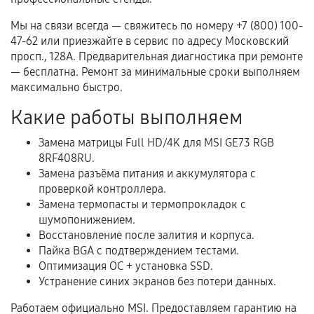
Акт выполненных работ с датой, перечнем
Мы на связи всегда — свяжитесь по номеру +7 (800) 100-
услуг и сроком гарантии.
47-62 или приезжайте в сервис по адресу Московский
просп., 128А. Предварительная диагностика при ремонте
Документы на установленные комплектующие
— бесплатна. Ремонт за минимальные сроки выполняем
и кассовый чек.
максимально быстро.
Какие работы выполняем
Расширенная гарантия
Замена матрицы Full HD/4K для MSI GE73 RGB
8RF408RU.
В некоторых случаях возможно оформление
Замена разъёма питания и аккумулятора с
расширенной гарантии. Стоимость, сроки и
проверкой контроллера.
условия продления согласовываются отдельно и
Замена термопасты и термопрокладок с
фиксируются в документах.
шумопонижением.
Восстановление после залития и корпуса.
Пайка BGA с подтверждением тестами.
Оптимизация ОС + установка SSD.
Когда гарантия не действует
Устранение синих экранов без потери данных.
Нарушение правил эксплуатации,
Работаем официально MSI. Предоставляем гарантию на