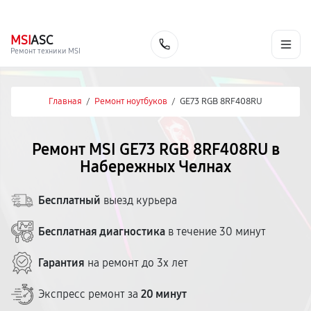
г. Набережные Челны
Ежедневно с 9:00 до 21:00
+7 (800) 100-47-62
MSI
ASC
Заказать
Ремонт техники MSI
Главная
/
Ремонт ноутбуков
/
GE73 RGB 8RF408RU
Ремонт MSI GE73 RGB 8RF408RU в
Набережных Челнах
Бесплатный
выезд курьера
Бесплатная диагностика
в течение 30 минут
Гарантия
на ремонт до 3х лет
Экспресс ремонт за
20 минут