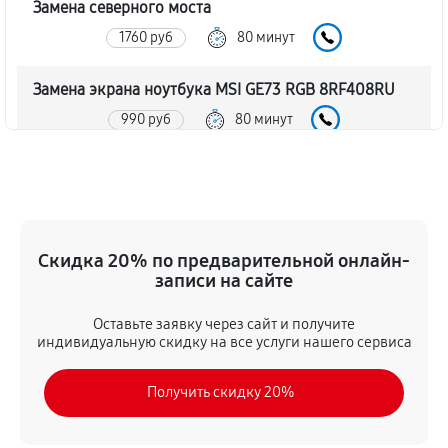
Замена северного моста
1760 руб
80 минут
Замена экрана ноутбука MSI GE73 RGB 8RF408RU
990 руб
80 минут
Замена шлейфа матрицы
860 руб
80 минут
Замена термопасты ноутбука MSI GE73 RGB
Скидка 20% по предварительной онлайн-
8RF408RU
записи на сайте
990 руб
30 минут
Оставьте заявку через сайт и получите
индивидуальную скидку на все услуги нашего сервиса
Замена системы охлаждения
1480 руб
70 минут
Получить скидку 20%
Замена процессора ноутбука MSI GE73 RGB