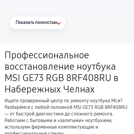
Что считается гарантийным случаем
Показать полностью
Повторное возникновение неисправности,
напрямую связанной с выполненным
ремонтом.
Профессиональное
Поломка установленной детали при
восстановление ноутбука
нормальной эксплуатации в течение
гарантийного срока.
MSI GE73 RGB 8RF408RU в
Несоответствие комплектующей заявленным
Набережных Челнах
техническим характеристикам.
Ищете проверенный центр по ремонту ноутбука Мси?
Разберёмся с любой поломкой MSI GE73 RGB 8RF408RU
Документы для подтверждения
— от быстрой диагностики до сложного ремонта.
гарантии
Работаем с бытовыми и «залитыми» ноутбуками,
используем фирменные комплектующие и
Гарантийный талон.
профессиональные стенды.