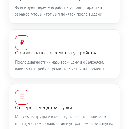
760 руб
60 минут
Фиксируем перечень работ и условия гарантии
заранее, чтобы итог был понятен после выдачи
Замена видеочипа ноутбука MSI GE73 RGB
8RF408RU
2250 руб
100 минут
₽
Настройка BIOS ноутбука MSI GE73 RGB 8RF408RU
Стоимость после осмотра устройства
590 руб
60 минут
После диагностики называем цену и объясняем,
какие узлы требуют ремонта, чистки или замены
Ремонт подсветки ноутбука MSI GE73 RGB
8RF408RU
1080 руб
90 минут
☰
Настройка ОС ноутбука MSI GE73 RGB 8RF408RU
От перегрева до загрузки
840 руб
60 минут
Меняем матрицы и клавиатуры, восстанавливаем
платы, чистим охлаждение и устраняем сбои запуска
Замена HDMI ноутбука MSI GE73 RGB 8RF408RU