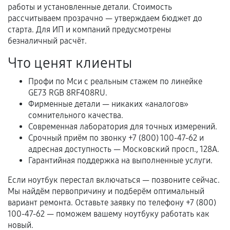
механические повреждения, попадание влаги,
работы и установленные детали. Стоимость
перегрев, коррозия.
рассчитываем прозрачно — утверждаем бюджет до
старта. Для ИП и компаний предусмотрены
Самостоятельный ремонт или вмешательство
безналичный расчёт.
третьих лиц.
Что ценят клиенты
Естественный износ деталей, если иное не
предусмотрено отдельно.
Профи по Мси с реальным стажем по линейке
GE73 RGB 8RF408RU.
Обращение после окончания гарантийного
Фирменные детали — никаких «аналогов»
срока.
сомнительного качества.
Программные сбои, если это не указано в
Современная лаборатория для точных измерений.
отдельных условиях.
Срочный приём по звонку +7 (800) 100-47-62 и
адресная доступность — Московский просп., 128А.
Гарантийная поддержка на выполненные услуги.
Если комплектующие куплены
Если ноутбук перестал включаться — позвоните сейчас.
самостоятельно
Мы найдём первопричину и подберём оптимальный
вариант ремонта. Оставьте заявку по телефону +7 (800)
Гарантия на выполненные работы может
100-47-62 — поможем вашему ноутбуку работать как
сохраняться полностью или частично, если
новый.