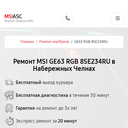
г. Набережные Челны
Ежедневно с 9:00 до 21:00
+7 (800) 100-47-62
MSI
ASC
Заказать
Ремонт техники MSI
Главная
/
Ремонт ноутбуков
/
GE63 RGB 8SE234RU
Ремонт MSI GE63 RGB 8SE234RU в
Набережных Челнах
Бесплатный
выезд курьера
Бесплатная диагностика
в течение 30 минут
Гарантия
на ремонт до 3х лет
Экспресс ремонт за
20 минут