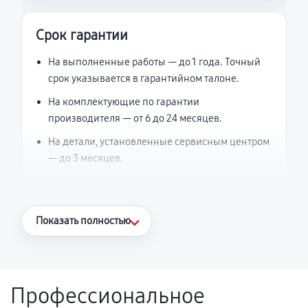
Срок гарантии
На выполненные работы — до 1 года. Точный
срок указывается в гарантийном талоне.
На комплектующие по гарантии
производителя — от 6 до 24 месяцев.
На детали, установленные сервисным центром
— до 3 месяцев.
Что считается гарантийным случаем
Показать полностью
Повторное возникновение неисправности,
напрямую связанной с выполненным
ремонтом.
Профессиональное
Поломка установленной детали при