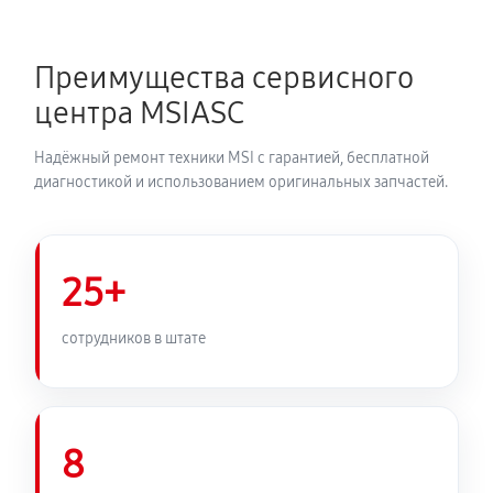
8SE234RU
1390 руб
120 минут
Преимущества сервисного
центра MSIASC
Замена оперативной памяти
680 руб
50 минут
Надёжный ремонт техники MSI с гарантией, бесплатной
диагностикой и использованием оригинальных запчастей.
Замена микрофона ноутбука MSI GE63 RGB
8SE234RU
950 руб
60 минут
25+
Замена звуковой карты
сотрудников в штате
990 руб
120 минут
Замена USB порта ноутбука MSI GE63 RGB
8SE234RU
8
990 руб
60 минут