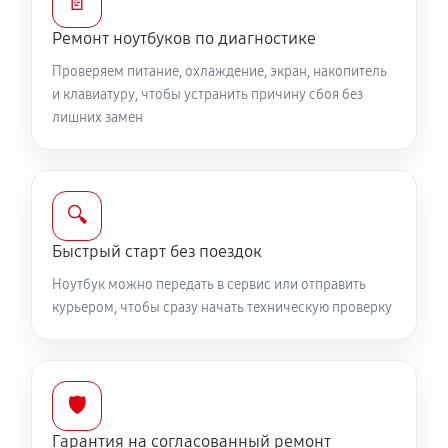
📄
Ремонт ноутбуков по диагностике
Установка драйверов ноутбука MSI GE63 RGB
8SE234RU
Проверяем питание, охлаждение, экран, накопитель
и клавиатуру, чтобы устранить причину сбоя без
650 руб
120 минут
лишних замен
Замена жесткого диска
590 руб
50 минут
🔍
Ремонт цепей питания
Быстрый старт без поездок
2250 руб
60 минут
Ноутбук можно передать в сервис или отправить
курьером, чтобы сразу начать техническую проверку
Замена видеокарты ноутбука MSI GE63 RGB
8SE234RU
1700 руб
50 минут
🛡️
Ремонт разъема питания
Гарантия на согласованный ремонт