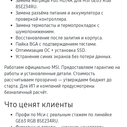
Замена матрицы Full HD/4K для MSI GE63 RGB
8SE234RU.
В некоторых случаях возможно оформление
Замена разъёма питания и аккумулятора с
расширенной гарантии. Стоимость, сроки и
проверкой контроллера.
условия продления согласовываются отдельно и
Замена термопасты и термопрокладок с
фиксируются в документах.
шумопонижением.
Восстановление после залития и корпуса.
Пайка BGA с подтверждением тестами.
Оптимизация ОС + установка SSD.
Когда гарантия не действует
Устранение синих экранов без потери данных.
Нарушение правил эксплуатации,
Работаем официально MSI. Предоставляем гарантию на
механические повреждения, попадание влаги,
работы и установленные детали. Стоимость
перегрев, коррозия.
рассчитываем прозрачно — утверждаем бюджет до
старта. Для ИП и компаний предусмотрены
Самостоятельный ремонт или вмешательство
безналичный расчёт.
третьих лиц.
Что ценят клиенты
Естественный износ деталей, если иное не
предусмотрено отдельно.
Профи по Мси с реальным стажем по линейке
GE63 RGB 8SE234RU.
Обращение после окончания гарантийного