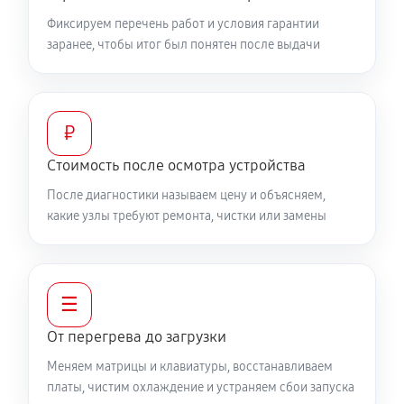
760 руб
60 минут
Фиксируем перечень работ и условия гарантии
заранее, чтобы итог был понятен после выдачи
Замена видеочипа ноутбука MSI GE63 RGB
8SE234RU
2250 руб
100 минут
₽
Настройка BIOS ноутбука MSI GE63 RGB 8SE234RU
Стоимость после осмотра устройства
590 руб
60 минут
После диагностики называем цену и объясняем,
какие узлы требуют ремонта, чистки или замены
Ремонт подсветки ноутбука MSI GE63 RGB
8SE234RU
1080 руб
90 минут
☰
Настройка ОС ноутбука MSI GE63 RGB 8SE234RU
От перегрева до загрузки
840 руб
60 минут
Меняем матрицы и клавиатуры, восстанавливаем
платы, чистим охлаждение и устраняем сбои запуска
Замена HDMI ноутбука MSI GE63 RGB 8SE234RU