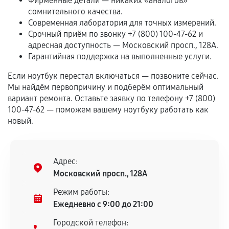
Фирменные детали — никаких «аналогов»
срока.
сомнительного качества.
Программные сбои, если это не указано в
Современная лаборатория для точных измерений.
отдельных условиях.
Срочный приём по звонку +7 (800) 100-47-62 и
адресная доступность — Московский просп., 128А.
Гарантийная поддержка на выполненные услуги.
Если комплектующие куплены
Если ноутбук перестал включаться — позвоните сейчас.
самостоятельно
Мы найдём первопричину и подберём оптимальный
вариант ремонта. Оставьте заявку по телефону +7 (800)
Гарантия на выполненные работы может
100-47-62 — поможем вашему ноутбуку работать как
сохраняться полностью или частично, если
новый.
соблюдены следующие условия:
Предоставленные детали подходят по
техническим параметрам и не имеют внешних
Адрес:
дефектов.
Московский просп., 128А
Установка была выполнена нашим сервисным
Режим работы:
центром.
Ежедневно с 9:00 до 21:00
При этом гарантия на сами комплектующие
Городской телефон:
остается на стороне производителя или