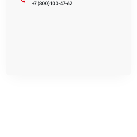
+7 (800) 100-47-62
продавца. За качество сторонних деталей
сервисный центр ответственности не несет.