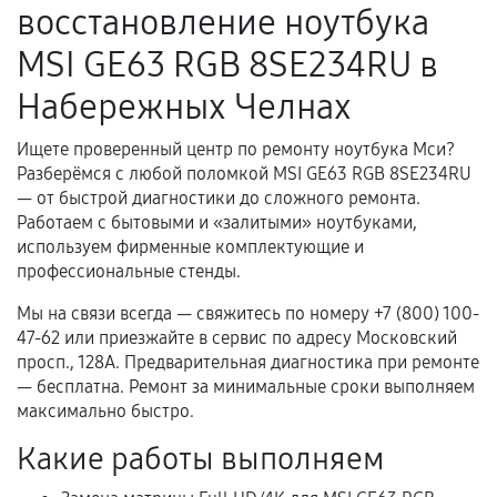
восстановление ноутбука
нормальной эксплуатации в течение
гарантийного срока.
MSI GE63 RGB 8SE234RU в
Несоответствие комплектующей заявленным
Набережных Челнах
техническим характеристикам.
Ищете проверенный центр по ремонту ноутбука Мси?
Разберёмся с любой поломкой MSI GE63 RGB 8SE234RU
Документы для подтверждения
— от быстрой диагностики до сложного ремонта.
гарантии
Работаем с бытовыми и «залитыми» ноутбуками,
используем фирменные комплектующие и
Гарантийный талон.
профессиональные стенды.
Акт выполненных работ с датой, перечнем
Мы на связи всегда — свяжитесь по номеру +7 (800) 100-
услуг и сроком гарантии.
47-62 или приезжайте в сервис по адресу Московский
просп., 128А. Предварительная диагностика при ремонте
Документы на установленные комплектующие
— бесплатна. Ремонт за минимальные сроки выполняем
и кассовый чек.
максимально быстро.
Какие работы выполняем
Расширенная гарантия