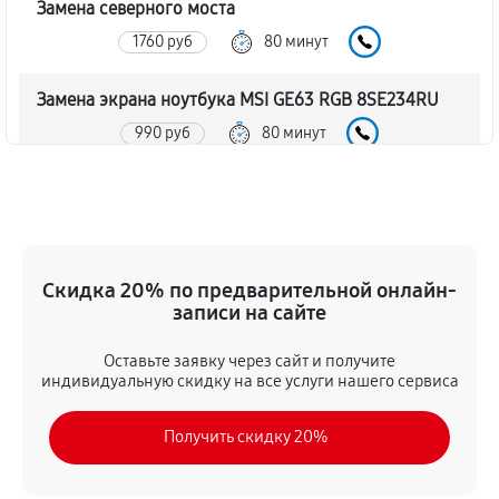
Замена северного моста
1760 руб
80 минут
Замена экрана ноутбука MSI GE63 RGB 8SE234RU
990 руб
80 минут
Замена шлейфа матрицы
860 руб
80 минут
Замена термопасты ноутбука MSI GE63 RGB
Скидка 20% по предварительной онлайн-
8SE234RU
записи на сайте
990 руб
30 минут
Оставьте заявку через сайт и получите
индивидуальную скидку на все услуги нашего сервиса
Замена системы охлаждения
1480 руб
70 минут
Получить скидку 20%
Замена процессора ноутбука MSI GE63 RGB