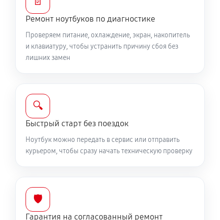
📄
Ремонт цепей питания
Ремонт ноутбуков по диагностике
2250 руб
60 минут
Проверяем питание, охлаждение, экран, накопитель
Замена видеокарты ноутбука MSI 77 12UHS208RU
и клавиатуру, чтобы устранить причину сбоя без
лишних замен
1700 руб
50 минут
Ремонт разъема питания
760 руб
60 минут
🔍
Быстрый старт без поездок
Замена видеочипа ноутбука MSI 77 12UHS208RU
2250 руб
100 минут
Ноутбук можно передать в сервис или отправить
курьером, чтобы сразу начать техническую проверку
Настройка BIOS ноутбука MSI 77 12UHS208RU
590 руб
60 минут
🛡️
Ремонт подсветки ноутбука MSI 77 12UHS208RU
Гарантия на согласованный ремонт
1080 руб
90 минут