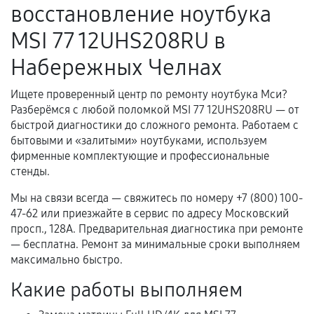
восстановление ноутбука
нормальной эксплуатации в течение
гарантийного срока.
MSI 77 12UHS208RU в
Несоответствие комплектующей заявленным
Набережных Челнах
техническим характеристикам.
Ищете проверенный центр по ремонту ноутбука Мси?
Разберёмся с любой поломкой MSI 77 12UHS208RU — от
Документы для подтверждения
быстрой диагностики до сложного ремонта. Работаем с
гарантии
бытовыми и «залитыми» ноутбуками, используем
фирменные комплектующие и профессиональные
Гарантийный талон.
стенды.
Акт выполненных работ с датой, перечнем
Мы на связи всегда — свяжитесь по номеру +7 (800) 100-
услуг и сроком гарантии.
47-62 или приезжайте в сервис по адресу Московский
просп., 128А. Предварительная диагностика при ремонте
Документы на установленные комплектующие
— бесплатна. Ремонт за минимальные сроки выполняем
и кассовый чек.
максимально быстро.
Какие работы выполняем
Расширенная гарантия