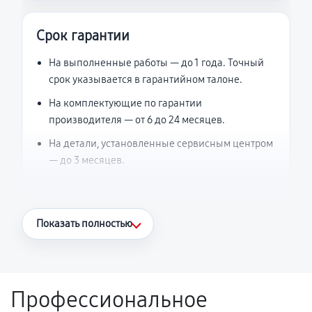
Срок гарантии
На выполненные работы — до 1 года. Точный
срок указывается в гарантийном талоне.
На комплектующие по гарантии
производителя — от 6 до 24 месяцев.
На детали, установленные сервисным центром
— до 3 месяцев.
Что считается гарантийным случаем
Показать полностью
Повторное возникновение неисправности,
напрямую связанной с выполненным
ремонтом.
Профессиональное
Поломка установленной детали при