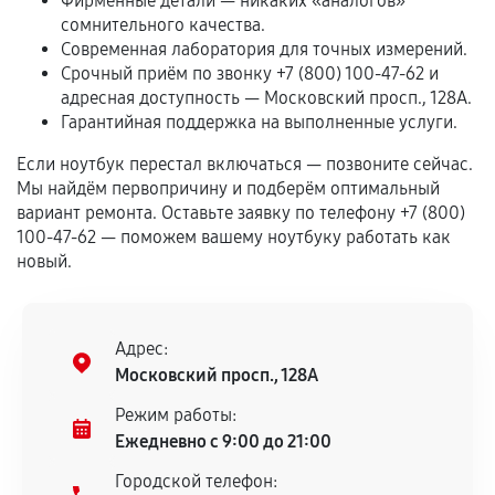
Фирменные детали — никаких «аналогов»
срока.
сомнительного качества.
Программные сбои, если это не указано в
Современная лаборатория для точных измерений.
отдельных условиях.
Срочный приём по звонку +7 (800) 100-47-62 и
адресная доступность — Московский просп., 128А.
Гарантийная поддержка на выполненные услуги.
Если комплектующие куплены
Если ноутбук перестал включаться — позвоните сейчас.
самостоятельно
Мы найдём первопричину и подберём оптимальный
вариант ремонта. Оставьте заявку по телефону +7 (800)
Гарантия на выполненные работы может
100-47-62 — поможем вашему ноутбуку работать как
сохраняться полностью или частично, если
новый.
соблюдены следующие условия:
Предоставленные детали подходят по
техническим параметрам и не имеют внешних
Адрес:
дефектов.
Московский просп., 128А
Установка была выполнена нашим сервисным
Режим работы:
центром.
Ежедневно с 9:00 до 21:00
При этом гарантия на сами комплектующие
Городской телефон:
остается на стороне производителя или