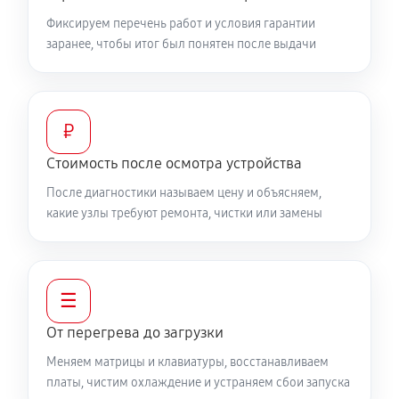
Фиксируем перечень работ и условия гарантии
заранее, чтобы итог был понятен после выдачи
Настройка ОС ноутбука MSI 77 12UHS208RU
840 руб
60 минут
Замена HDMI ноутбука MSI 77 12UHS208RU
₽
450 руб
60 минут
Стоимость после осмотра устройства
После диагностики называем цену и объясняем,
какие узлы требуют ремонта, чистки или замены
☰
От перегрева до загрузки
Меняем матрицы и клавиатуры, восстанавливаем
платы, чистим охлаждение и устраняем сбои запуска