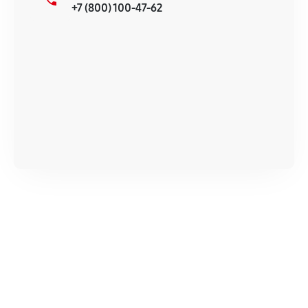
+7 (800) 100-47-62
продавца. За качество сторонних деталей
сервисный центр ответственности не несет.