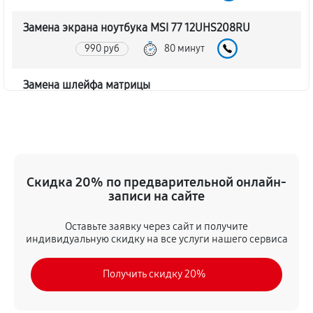
Замена экрана ноутбука MSI 77 12UHS208RU
990 руб
80 минут
Замена шлейфа матрицы
860 руб
80 минут
Замена термопасты ноутбука MSI 77 12UHS208RU
990 руб
30 минут
Скидка 20% по предварительной онлайн-
записи на сайте
Замена системы охлаждения
1480 руб
70 минут
Оставьте заявку через сайт и получите
индивидуальную скидку на все услуги нашего сервиса
Замена процессора ноутбука MSI 77 12UHS208RU
Получить скидку 20%
1390 руб
120 минут