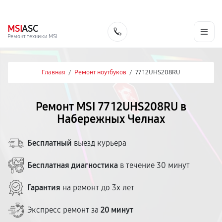
г. Набережные Челны
Ежедневно с 9:00 до 21:00
+7 (800) 100-47-62
MSI
ASC
Заказать
Ремонт техники MSI
Главная
/
Ремонт ноутбуков
/
77 12UHS208RU
Ремонт MSI 77 12UHS208RU в
Набережных Челнах
Бесплатный
выезд курьера
Бесплатная диагностика
в течение 30 минут
Гарантия
на ремонт до 3х лет
Экспресс ремонт за
20 минут