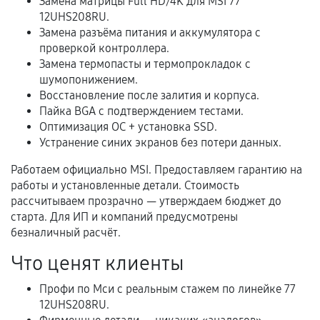
Замена матрицы Full HD/4K для MSI 77
12UHS208RU.
В некоторых случаях возможно оформление
Замена разъёма питания и аккумулятора с
расширенной гарантии. Стоимость, сроки и
проверкой контроллера.
условия продления согласовываются отдельно и
Замена термопасты и термопрокладок с
фиксируются в документах.
шумопонижением.
Восстановление после залития и корпуса.
Пайка BGA с подтверждением тестами.
Оптимизация ОС + установка SSD.
Когда гарантия не действует
Устранение синих экранов без потери данных.
Нарушение правил эксплуатации,
Работаем официально MSI. Предоставляем гарантию на
механические повреждения, попадание влаги,
работы и установленные детали. Стоимость
перегрев, коррозия.
рассчитываем прозрачно — утверждаем бюджет до
старта. Для ИП и компаний предусмотрены
Самостоятельный ремонт или вмешательство
безналичный расчёт.
третьих лиц.
Что ценят клиенты
Естественный износ деталей, если иное не
предусмотрено отдельно.
Профи по Мси с реальным стажем по линейке 77
12UHS208RU.
Обращение после окончания гарантийного