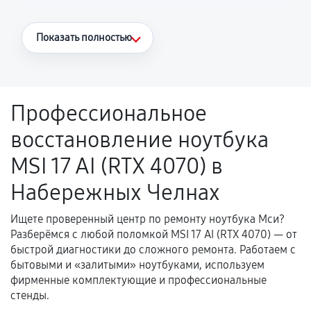
Что считается гарантийным случаем
Показать полностью
Повторное возникновение неисправности,
напрямую связанной с выполненным
ремонтом.
Профессиональное
Поломка установленной детали при
восстановление ноутбука
нормальной эксплуатации в течение
гарантийного срока.
MSI 17 AI (RTX 4070) в
Несоответствие комплектующей заявленным
Набережных Челнах
техническим характеристикам.
Ищете проверенный центр по ремонту ноутбука Мси?
Разберёмся с любой поломкой MSI 17 AI (RTX 4070) — от
Документы для подтверждения
быстрой диагностики до сложного ремонта. Работаем с
гарантии
бытовыми и «залитыми» ноутбуками, используем
фирменные комплектующие и профессиональные
Гарантийный талон.
стенды.