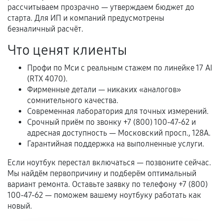
перегрев, коррозия.
рассчитываем прозрачно — утверждаем бюджет до
старта. Для ИП и компаний предусмотрены
Самостоятельный ремонт или вмешательство
безналичный расчёт.
третьих лиц.
Что ценят клиенты
Естественный износ деталей, если иное не
предусмотрено отдельно.
Профи по Мси с реальным стажем по линейке 17 AI
(RTX 4070).
Обращение после окончания гарантийного
Фирменные детали — никаких «аналогов»
срока.
сомнительного качества.
Программные сбои, если это не указано в
Современная лаборатория для точных измерений.
отдельных условиях.
Срочный приём по звонку +7 (800) 100-47-62 и
адресная доступность — Московский просп., 128А.
Гарантийная поддержка на выполненные услуги.
Если комплектующие куплены
Если ноутбук перестал включаться — позвоните сейчас.
самостоятельно
Мы найдём первопричину и подберём оптимальный
вариант ремонта. Оставьте заявку по телефону +7 (800)
Гарантия на выполненные работы может
100-47-62 — поможем вашему ноутбуку работать как
сохраняться полностью или частично, если
новый.
соблюдены следующие условия: