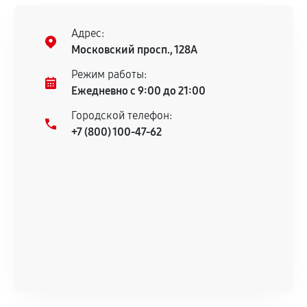
Предоставленные детали подходят по
техническим параметрам и не имеют внешних
Адрес:
дефектов.
Московский просп., 128А
Установка была выполнена нашим сервисным
Режим работы:
центром.
Ежедневно с 9:00 до 21:00
При этом гарантия на сами комплектующие
Городской телефон:
остается на стороне производителя или
+7 (800) 100-47-62
продавца. За качество сторонних деталей
сервисный центр ответственности не несет.