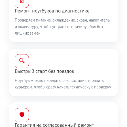
📄
Ремонт цепей питания
Ремонт ноутбуков по диагностике
2250 руб
60 минут
Проверяем питание, охлаждение, экран, накопитель
Замена видеокарты ноутбука MSI 17 AI (RTX 4070)
и клавиатуру, чтобы устранить причину сбоя без
лишних замен
1700 руб
50 минут
Ремонт разъема питания
760 руб
60 минут
🔍
Быстрый старт без поездок
Замена видеочипа ноутбука MSI 17 AI (RTX 4070)
2250 руб
100 минут
Ноутбук можно передать в сервис или отправить
курьером, чтобы сразу начать техническую проверку
Настройка BIOS ноутбука MSI 17 AI (RTX 4070)
590 руб
60 минут
🛡️
Ремонт подсветки ноутбука MSI 17 AI (RTX 4070)
Гарантия на согласованный ремонт
1080 руб
90 минут