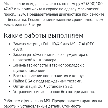
Акт выполненных работ с датой, перечнем
Мы на связи всегда — свяжитесь по номеру +7 (800) 100-
услуг и сроком гарантии.
47-62 или приезжайте в сервис по адресу Московский
просп., 128А. Предварительная диагностика при ремонте
Документы на установленные комплектующие
— бесплатна. Ремонт за минимальные сроки выполняем
и кассовый чек.
максимально быстро.
Какие работы выполняем
Расширенная гарантия
Замена матрицы Full HD/4K для MSI 17 AI (RTX
4070).
В некоторых случаях возможно оформление
Замена разъёма питания и аккумулятора с
расширенной гарантии. Стоимость, сроки и
проверкой контроллера.
условия продления согласовываются отдельно и
Замена термопасты и термопрокладок с
фиксируются в документах.
шумопонижением.
Восстановление после залития и корпуса.
Пайка BGA с подтверждением тестами.
Оптимизация ОС + установка SSD.
Когда гарантия не действует
Устранение синих экранов без потери данных.
Нарушение правил эксплуатации,
Работаем официально MSI. Предоставляем гарантию на
механические повреждения, попадание влаги,
работы и установленные детали. Стоимость