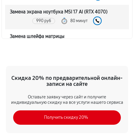
Замена экрана ноутбука MSI 17 AI (RTX 4070)
990 руб
80 минут
Замена шлейфа матрицы
860 руб
80 минут
Замена термопасты ноутбука MSI 17 AI (RTX 4070)
990 руб
30 минут
Скидка 20% по предварительной онлайн-
записи на сайте
Замена системы охлаждения
1480 руб
70 минут
Оставьте заявку через сайт и получите
индивидуальную скидку на все услуги нашего сервиса
Замена процессора ноутбука MSI 17 AI (RTX 4070)
Получить скидку 20%
1390 руб
120 минут