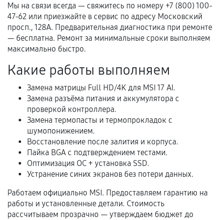
Акт выполненных работ с датой, перечнем
Мы на связи всегда — свяжитесь по номеру +7 (800) 100-
услуг и сроком гарантии.
47-62 или приезжайте в сервис по адресу Московский
просп., 128А. Предварительная диагностика при ремонте
Документы на установленные комплектующие
— бесплатна. Ремонт за минимальные сроки выполняем
и кассовый чек.
максимально быстро.
Какие работы выполняем
Расширенная гарантия
Замена матрицы Full HD/4K для MSI 17 AI.
Замена разъёма питания и аккумулятора с
В некоторых случаях возможно оформление
проверкой контроллера.
расширенной гарантии. Стоимость, сроки и
Замена термопасты и термопрокладок с
условия продления согласовываются отдельно и
шумопонижением.
фиксируются в документах.
Восстановление после залития и корпуса.
Пайка BGA с подтверждением тестами.
Оптимизация ОС + установка SSD.
Устранение синих экранов без потери данных.
Когда гарантия не действует
Работаем официально MSI. Предоставляем гарантию на
Нарушение правил эксплуатации,
работы и установленные детали. Стоимость
механические повреждения, попадание влаги,
рассчитываем прозрачно — утверждаем бюджет до