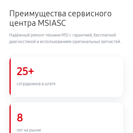
680 руб
50 минут
Преимущества сервисного
Замена микрофона ноутбука MSI 17 AI
центра MSIASC
950 руб
60 минут
Надёжный ремонт техники MSI с гарантией, бесплатной
Замена звуковой карты
диагностикой и использованием оригинальных запчастей.
990 руб
120 минут
Замена USB порта ноутбука MSI 17 AI
25+
990 руб
60 минут
сотрудников в штате
Замена тачпада ноутбука MSI 17 AI
1350 руб
60 минут
8
Чистка от пыли ноутбука MSI 17 AI
950 руб
90 минут
лет на рынке