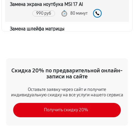
Замена экрана ноутбука MSI 17 AI
990 руб
80 минут
Замена шлейфа матрицы
860 руб
80 минут
Замена термопасты ноутбука MSI 17 AI
990 руб
30 минут
Скидка 20% по предварительной онлайн-
записи на сайте
Замена системы охлаждения
1480 руб
70 минут
Оставьте заявку через сайт и получите
индивидуальную скидку на все услуги нашего сервиса
Замена процессора ноутбука MSI 17 AI
Получить скидку 20%
1390 руб
120 минут
Замена оперативной памяти