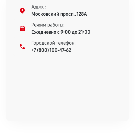
Предоставленные детали подходят по
Адрес:
техническим параметрам и не имеют внешних
Московский просп., 128А
дефектов.
Режим работы:
Установка была выполнена нашим сервисным
Ежедневно с 9:00 до 21:00
центром.
При этом гарантия на сами комплектующие
Городской телефон:
+7 (800) 100-47-62
остается на стороне производителя или
продавца. За качество сторонних деталей
сервисный центр ответственности не несет.