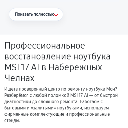
Что считается гарантийным случаем
Показать полностью
Повторное возникновение неисправности,
напрямую связанной с выполненным
ремонтом.
Профессиональное
Поломка установленной детали при
восстановление ноутбука
нормальной эксплуатации в течение
гарантийного срока.
MSI 17 AI в Набережных
Несоответствие комплектующей заявленным
Челнах
техническим характеристикам.
Ищете проверенный центр по ремонту ноутбука Мси?
Разберёмся с любой поломкой MSI 17 AI — от быстрой
Документы для подтверждения
диагностики до сложного ремонта. Работаем с
гарантии
бытовыми и «залитыми» ноутбуками, используем
фирменные комплектующие и профессиональные
Гарантийный талон.
стенды.