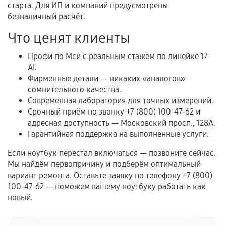
перегрев, коррозия.
старта. Для ИП и компаний предусмотрены
безналичный расчёт.
Самостоятельный ремонт или вмешательство
третьих лиц.
Что ценят клиенты
Естественный износ деталей, если иное не
Профи по Мси с реальным стажем по линейке 17
предусмотрено отдельно.
AI.
Фирменные детали — никаких «аналогов»
Обращение после окончания гарантийного
сомнительного качества.
срока.
Современная лаборатория для точных измерений.
Программные сбои, если это не указано в
Срочный приём по звонку +7 (800) 100-47-62 и
отдельных условиях.
адресная доступность — Московский просп., 128А.
Гарантийная поддержка на выполненные услуги.
Если ноутбук перестал включаться — позвоните сейчас.
Если комплектующие куплены
Мы найдём первопричину и подберём оптимальный
самостоятельно
вариант ремонта. Оставьте заявку по телефону +7 (800)
100-47-62 — поможем вашему ноутбуку работать как
Гарантия на выполненные работы может
новый.
сохраняться полностью или частично, если
соблюдены следующие условия: