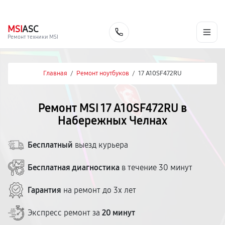
г. Набережные Челны
Ежедневно с 9:00 до 21:00
+7 (800) 100-47-62
MSI
ASC
Заказать
Ремонт техники MSI
Главная
/
Ремонт ноутбуков
/
17 A10SF472RU
Ремонт MSI 17 A10SF472RU в
Набережных Челнах
Бесплатный
выезд курьера
Бесплатная диагностика
в течение 30 минут
Гарантия
на ремонт до 3х лет
Экспресс ремонт за
20 минут