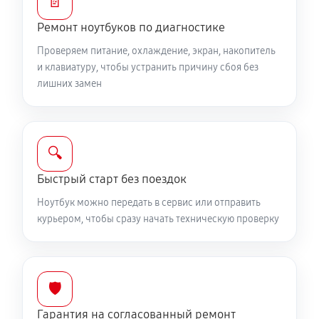
📄
Ремонт цепей питания
Ремонт ноутбуков по диагностике
2250 руб
60 минут
Проверяем питание, охлаждение, экран, накопитель
Замена видеокарты ноутбука MSI 17 A10SF472RU
и клавиатуру, чтобы устранить причину сбоя без
лишних замен
1700 руб
50 минут
Ремонт разъема питания
760 руб
60 минут
🔍
Быстрый старт без поездок
Замена видеочипа ноутбука MSI 17 A10SF472RU
2250 руб
100 минут
Ноутбук можно передать в сервис или отправить
курьером, чтобы сразу начать техническую проверку
Настройка BIOS ноутбука MSI 17 A10SF472RU
590 руб
60 минут
🛡️
Ремонт подсветки ноутбука MSI 17 A10SF472RU
Гарантия на согласованный ремонт
1080 руб
90 минут