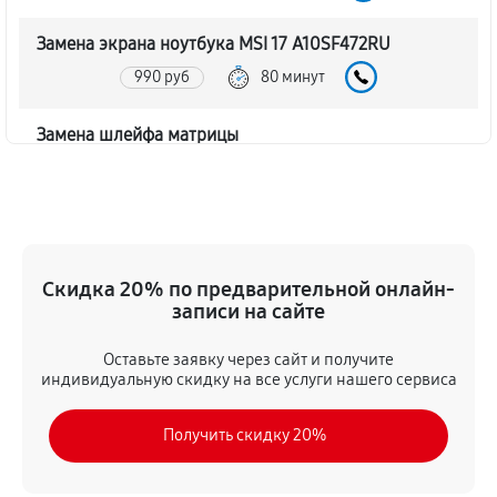
Замена экрана ноутбука MSI 17 A10SF472RU
990 руб
80 минут
Замена шлейфа матрицы
860 руб
80 минут
Замена термопасты ноутбука MSI 17 A10SF472RU
990 руб
30 минут
Скидка 20% по предварительной онлайн-
записи на сайте
Замена системы охлаждения
1480 руб
70 минут
Оставьте заявку через сайт и получите
индивидуальную скидку на все услуги нашего сервиса
Замена процессора ноутбука MSI 17 A10SF472RU
Получить скидку 20%
1390 руб
120 минут