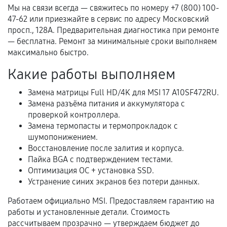
Акт выполненных работ с датой, перечнем
Мы на связи всегда — свяжитесь по номеру +7 (800) 100-
услуг и сроком гарантии.
47-62 или приезжайте в сервис по адресу Московский
просп., 128А. Предварительная диагностика при ремонте
Документы на установленные комплектующие
— бесплатна. Ремонт за минимальные сроки выполняем
и кассовый чек.
максимально быстро.
Какие работы выполняем
Расширенная гарантия
Замена матрицы Full HD/4K для MSI 17 A10SF472RU.
Замена разъёма питания и аккумулятора с
В некоторых случаях возможно оформление
проверкой контроллера.
расширенной гарантии. Стоимость, сроки и
Замена термопасты и термопрокладок с
условия продления согласовываются отдельно и
шумопонижением.
фиксируются в документах.
Восстановление после залития и корпуса.
Пайка BGA с подтверждением тестами.
Оптимизация ОС + установка SSD.
Устранение синих экранов без потери данных.
Когда гарантия не действует
Работаем официально MSI. Предоставляем гарантию на
Нарушение правил эксплуатации,
работы и установленные детали. Стоимость
механические повреждения, попадание влаги,
рассчитываем прозрачно — утверждаем бюджет до