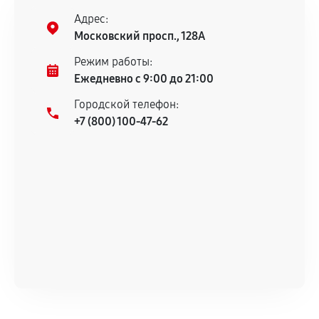
Предоставленные детали подходят по
Адрес:
техническим параметрам и не имеют внешних
Московский просп., 128А
дефектов.
Режим работы:
Установка была выполнена нашим сервисным
Ежедневно с 9:00 до 21:00
центром.
При этом гарантия на сами комплектующие
Городской телефон:
+7 (800) 100-47-62
остается на стороне производителя или
продавца. За качество сторонних деталей
сервисный центр ответственности не несет.