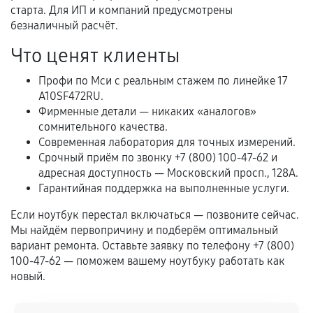
перегрев, коррозия.
старта. Для ИП и компаний предусмотрены
безналичный расчёт.
Самостоятельный ремонт или вмешательство
третьих лиц.
Что ценят клиенты
Естественный износ деталей, если иное не
Профи по Мси с реальным стажем по линейке 17
предусмотрено отдельно.
A10SF472RU.
Фирменные детали — никаких «аналогов»
Обращение после окончания гарантийного
сомнительного качества.
срока.
Современная лаборатория для точных измерений.
Программные сбои, если это не указано в
Срочный приём по звонку +7 (800) 100-47-62 и
отдельных условиях.
адресная доступность — Московский просп., 128А.
Гарантийная поддержка на выполненные услуги.
Если ноутбук перестал включаться — позвоните сейчас.
Если комплектующие куплены
Мы найдём первопричину и подберём оптимальный
самостоятельно
вариант ремонта. Оставьте заявку по телефону +7 (800)
100-47-62 — поможем вашему ноутбуку работать как
Гарантия на выполненные работы может
новый.
сохраняться полностью или частично, если
соблюдены следующие условия: