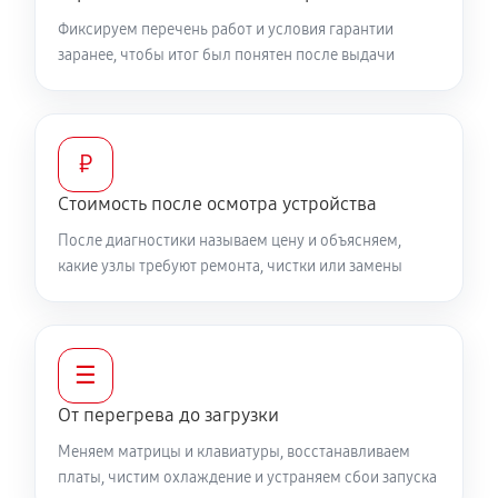
Фиксируем перечень работ и условия гарантии
заранее, чтобы итог был понятен после выдачи
Настройка ОС ноутбука MSI 17 A10SF472RU
840 руб
60 минут
Замена HDMI ноутбука MSI 17 A10SF472RU
₽
450 руб
60 минут
Стоимость после осмотра устройства
После диагностики называем цену и объясняем,
какие узлы требуют ремонта, чистки или замены
☰
От перегрева до загрузки
Меняем матрицы и клавиатуры, восстанавливаем
платы, чистим охлаждение и устраняем сбои запуска