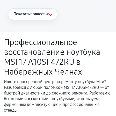
Что считается гарантийным случаем
Показать полностью
Повторное возникновение неисправности,
напрямую связанной с выполненным
ремонтом.
Профессиональное
Поломка установленной детали при
восстановление ноутбука
нормальной эксплуатации в течение
гарантийного срока.
MSI 17 A10SF472RU в
Несоответствие комплектующей заявленным
Набережных Челнах
техническим характеристикам.
Ищете проверенный центр по ремонту ноутбука Мси?
Разберёмся с любой поломкой MSI 17 A10SF472RU — от
Документы для подтверждения
быстрой диагностики до сложного ремонта. Работаем с
гарантии
бытовыми и «залитыми» ноутбуками, используем
фирменные комплектующие и профессиональные
Гарантийный талон.
стенды.