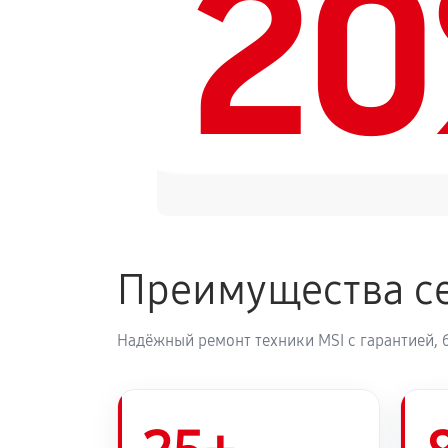
2
Замена оперативной памяти
Замена микрофона ноутбука MSI
Замена звуковой карты
Замена USB порта ноутбука MSI 
Преимущества се
Замена тачпада ноутбука MSI 15
Надёжный ремонт техники MSI с гарантией, 
Чистка от пыли ноутбука MSI 15
Замена южного моста ноутбука M