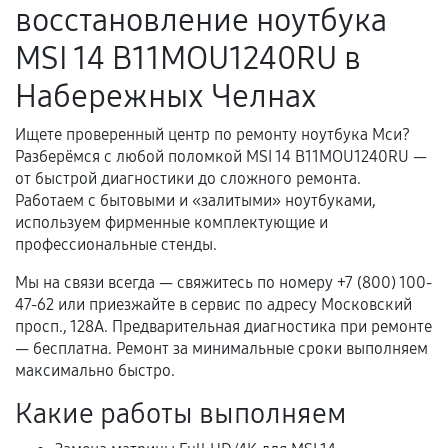
восстановление ноутбука
нормальной эксплуатации в течение
гарантийного срока.
MSI 14 B11MOU1240RU в
Несоответствие комплектующей заявленным
Набережных Челнах
техническим характеристикам.
Ищете проверенный центр по ремонту ноутбука Мси?
Разберёмся с любой поломкой MSI 14 B11MOU1240RU —
Документы для подтверждения
от быстрой диагностики до сложного ремонта.
гарантии
Работаем с бытовыми и «залитыми» ноутбуками,
используем фирменные комплектующие и
Гарантийный талон.
профессиональные стенды.
Акт выполненных работ с датой, перечнем
Мы на связи всегда — свяжитесь по номеру +7 (800) 100-
услуг и сроком гарантии.
47-62 или приезжайте в сервис по адресу Московский
просп., 128А. Предварительная диагностика при ремонте
Документы на установленные комплектующие
— бесплатна. Ремонт за минимальные сроки выполняем
и кассовый чек.
максимально быстро.
Какие работы выполняем
Расширенная гарантия