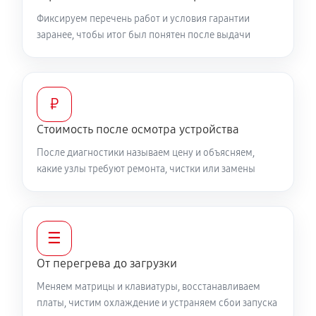
Фиксируем перечень работ и условия гарантии
Ремонт подсветки ноутбука MSI 14 B11MOU1240RU
заранее, чтобы итог был понятен после выдачи
1080 руб
90 минут
Настройка ОС ноутбука MSI 14 B11MOU1240RU
₽
840 руб
60 минут
Стоимость после осмотра устройства
Замена HDMI ноутбука MSI 14 B11MOU1240RU
После диагностики называем цену и объясняем,
450 руб
60 минут
какие узлы требуют ремонта, чистки или замены
☰
От перегрева до загрузки
Меняем матрицы и клавиатуры, восстанавливаем
платы, чистим охлаждение и устраняем сбои запуска