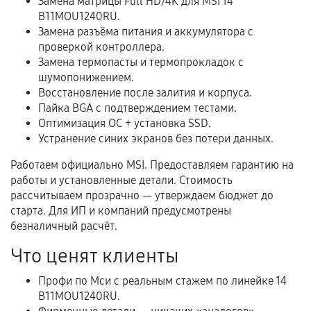
Замена матрицы Full HD/4K для MSI 14
B11MOU1240RU.
В некоторых случаях возможно оформление
Замена разъёма питания и аккумулятора с
расширенной гарантии. Стоимость, сроки и
проверкой контроллера.
условия продления согласовываются отдельно и
Замена термопасты и термопрокладок с
фиксируются в документах.
шумопонижением.
Восстановление после залития и корпуса.
Пайка BGA с подтверждением тестами.
Оптимизация ОС + установка SSD.
Когда гарантия не действует
Устранение синих экранов без потери данных.
Нарушение правил эксплуатации,
Работаем официально MSI. Предоставляем гарантию на
механические повреждения, попадание влаги,
работы и установленные детали. Стоимость
перегрев, коррозия.
рассчитываем прозрачно — утверждаем бюджет до
старта. Для ИП и компаний предусмотрены
Самостоятельный ремонт или вмешательство
безналичный расчёт.
третьих лиц.
Что ценят клиенты
Естественный износ деталей, если иное не
предусмотрено отдельно.
Профи по Мси с реальным стажем по линейке 14
B11MOU1240RU.
Обращение после окончания гарантийного