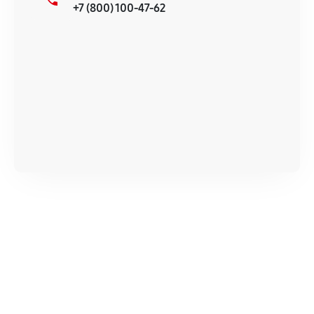
+7 (800) 100-47-62
продавца. За качество сторонних деталей
сервисный центр ответственности не несет.