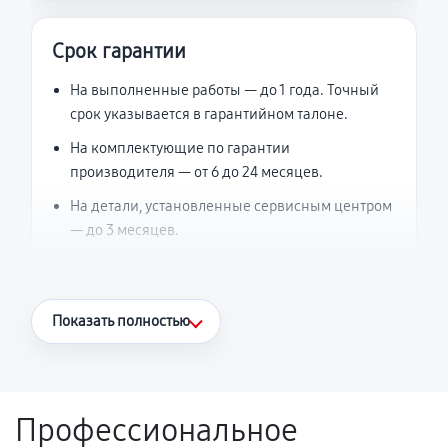
Срок гарантии
На выполненные работы — до 1 года. Точный
срок указывается в гарантийном талоне.
На комплектующие по гарантии
производителя — от 6 до 24 месяцев.
На детали, установленные сервисным центром
— до 3 месяцев.
Что считается гарантийным случаем
Показать полностью
Повторное возникновение неисправности,
напрямую связанной с выполненным
ремонтом.
Профессиональное
Поломка установленной детали при