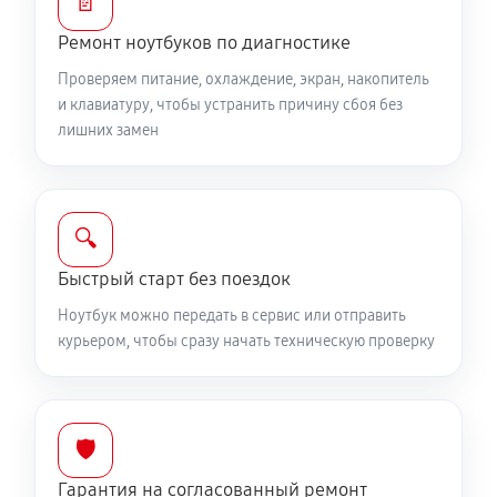
📄
Замена жесткого диска
590 руб
50 минут
Ремонт ноутбуков по диагностике
Проверяем питание, охлаждение, экран, накопитель
Ремонт цепей питания
и клавиатуру, чтобы устранить причину сбоя без
2250 руб
60 минут
лишних замен
Замена видеокарты ноутбука MSI 14 B11MOU1240RU
1700 руб
50 минут
🔍
Ремонт разъема питания
Быстрый старт без поездок
760 руб
60 минут
Ноутбук можно передать в сервис или отправить
курьером, чтобы сразу начать техническую проверку
Замена видеочипа ноутбука MSI 14 B11MOU1240RU
2250 руб
100 минут
🛡️
Настройка BIOS ноутбука MSI 14 B11MOU1240RU
Гарантия на согласованный ремонт
590 руб
60 минут