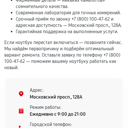
Фирменные детали — никаких «аналогов»
срока.
сомнительного качества.
Программные сбои, если это не указано в
Современная лаборатория для точных измерений.
отдельных условиях.
Срочный приём по звонку +7 (800) 100-47-62 и
адресная доступность — Московский просп., 128А.
Гарантийная поддержка на выполненные услуги.
Если комплектующие куплены
Если ноутбук перестал включаться — позвоните сейчас.
самостоятельно
Мы найдём первопричину и подберём оптимальный
вариант ремонта. Оставьте заявку по телефону +7 (800)
Гарантия на выполненные работы может
100-47-62 — поможем вашему ноутбуку работать как
сохраняться полностью или частично, если
новый.
соблюдены следующие условия:
Предоставленные детали подходят по
техническим параметрам и не имеют внешних
Адрес:
дефектов.
Московский просп., 128А
Установка была выполнена нашим сервисным
Режим работы:
центром.
Ежедневно с 9:00 до 21:00
При этом гарантия на сами комплектующие
Городской телефон:
остается на стороне производителя или