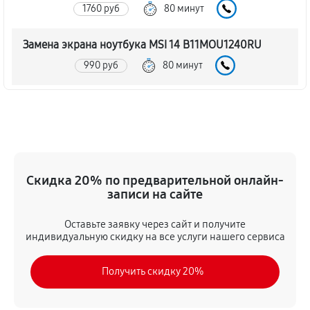
1760 руб
80 минут
Замена экрана ноутбука MSI 14 B11MOU1240RU
990 руб
80 минут
Замена шлейфа матрицы
860 руб
80 минут
Замена термопасты ноутбука MSI 14 B11MOU1240RU
Скидка 20% по предварительной онлайн-
990 руб
30 минут
записи на сайте
Замена системы охлаждения
Оставьте заявку через сайт и получите
1480 руб
70 минут
индивидуальную скидку на все услуги нашего сервиса
Замена процессора ноутбука MSI 14 B11MOU1240RU
Получить скидку 20%
1390 руб
120 минут