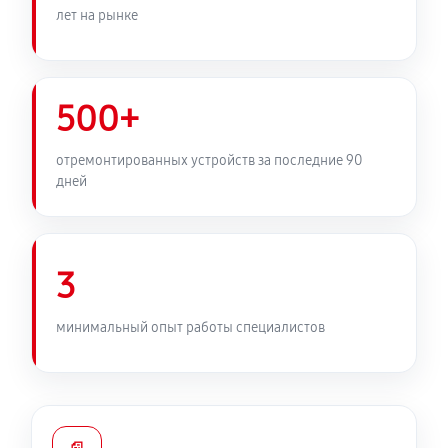
лет на рынке
950 руб
90 минут
Замена южного моста ноутбука MSI 14
B11MOU1240RU
500+
1760 руб
80 минут
отремонтированных устройств за последние 90
Настройка Wi-Fi ноутбука MSI 14 B11MOU1240RU
дней
990 руб
70 минут
Замена вебкамеры ноутбука MSI 14 B11MOU1240RU
3
1260 руб
50 минут
минимальный опыт работы специалистов
Установка драйверов ноутбука MSI 14
B11MOU1240RU
650 руб
120 минут