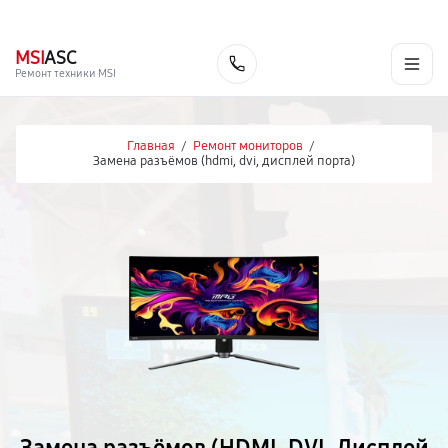
г. Набережные Челны
Ежедневно с 9:00 до 21:00
+7 (800) 100-47-62
MSI
ASC
Заказать
Ремонт техники MSI
Главная
/
Ремонт мониторов
/
Замена разъёмов (hdmi, dvi, дисплей порта)