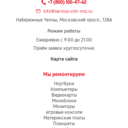
+7 (800) 100-47-62
дефектов.
info@service-cntr-msi.ru
Установка была выполнена нашим сервисным
Набережные Челны, Московский просп., 128А
центром.
При этом гарантия на сами комплектующие
Режим работы
остается на стороне производителя или
Ежедневно с 9:00 до 21:00
продавца. За качество сторонних деталей
Приём заявок круглосуточно
сервисный центр ответственности не несет.
Карта сайта
Мы ремонтируем
Ноутбуки
Компьютеры
Видеокарты
Моноблоки
Мониторы
игровые консоли
Материнские платы
Планшеты