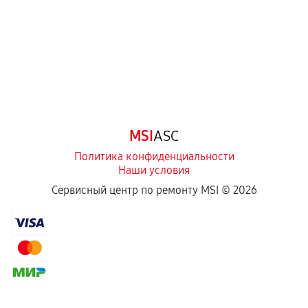
третьих лиц.
Естественный износ деталей, если иное не
предусмотрено отдельно.
Обращение после окончания гарантийного
срока.
Программные сбои, если это не указано в
MSI
ASC
отдельных условиях.
Политика конфиденциальности
Наши условия
Если комплектующие куплены
Сервисный центр по ремонту MSI ©
2026
самостоятельно
Гарантия на выполненные работы может
сохраняться полностью или частично, если
соблюдены следующие условия:
Предоставленные детали подходят по
техническим параметрам и не имеют внешних