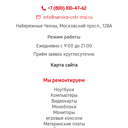
техническим параметрам и не имеют внешних
+7 (800) 100-47-62
дефектов.
info@service-cntr-msi.ru
Установка была выполнена нашим сервисным
Набережные Челны, Московский просп., 128А
центром.
При этом гарантия на сами комплектующие
Режим работы
остается на стороне производителя или
Ежедневно с 9:00 до 21:00
продавца. За качество сторонних деталей
Приём заявок круглосуточно
сервисный центр ответственности не несет.
Карта сайта
Мы ремонтируем
Ноутбуки
Компьютеры
Видеокарты
Моноблоки
Мониторы
игровые консоли
Материнские платы