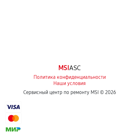
Самостоятельный ремонт или вмешательство
третьих лиц.
Естественный износ деталей, если иное не
предусмотрено отдельно.
Обращение после окончания гарантийного
срока.
Программные сбои, если это не указано в
MSI
ASC
отдельных условиях.
Политика конфиденциальности
Наши условия
Если комплектующие куплены
Сервисный центр по ремонту MSI ©
2026
самостоятельно
Гарантия на выполненные работы может
сохраняться полностью или частично, если
соблюдены следующие условия:
Предоставленные детали подходят по