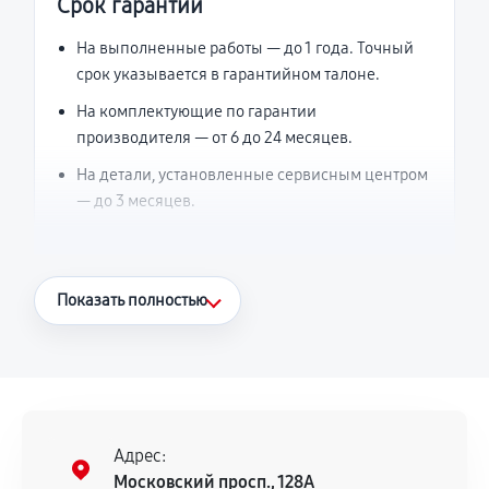
Срок гарантии
На выполненные работы — до 1 года. Точный
срок указывается в гарантийном талоне.
На комплектующие по гарантии
производителя — от 6 до 24 месяцев.
На детали, установленные сервисным центром
— до 3 месяцев.
Что считается гарантийным случаем
Показать полностью
Повторное возникновение неисправности,
напрямую связанной с выполненным
ремонтом.
Поломка установленной детали при
нормальной эксплуатации в течение
Адрес:
гарантийного срока.
Московский просп., 128А