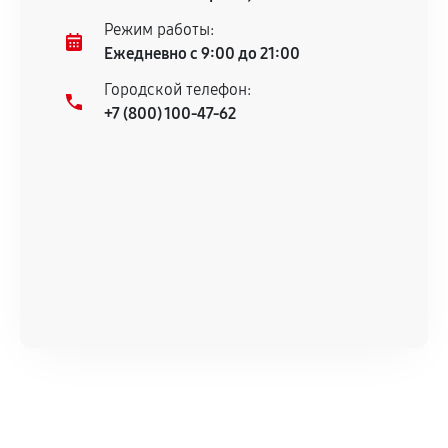
Несоответствие комплектующей заявленным
Режим работы:
техническим характеристикам.
Ежедневно с 9:00 до 21:00
Городской телефон:
+7 (800) 100-47-62
Документы для подтверждения
гарантии
Гарантийный талон.
Акт выполненных работ с датой, перечнем
услуг и сроком гарантии.
Документы на установленные комплектующие
и кассовый чек.
Расширенная гарантия
В некоторых случаях возможно оформление