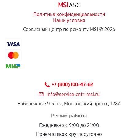
MSI
ASC
отдельных условиях.
Политика конфиденциальности
Наши условия
Если комплектующие куплены
Сервисный центр по ремонту MSI ©
2026
самостоятельно
Гарантия на выполненные работы может
сохраняться полностью или частично, если
соблюдены следующие условия:
Предоставленные детали подходят по
техническим параметрам и не имеют внешних
+7 (800) 100-47-62
дефектов.
info@service-cntr-msi.ru
Установка была выполнена нашим сервисным
Набережные Челны, Московский просп., 128А
центром.
При этом гарантия на сами комплектующие
Режим работы
остается на стороне производителя или
Ежедневно с 9:00 до 21:00
продавца. За качество сторонних деталей
Приём заявок круглосуточно
сервисный центр ответственности не несет.