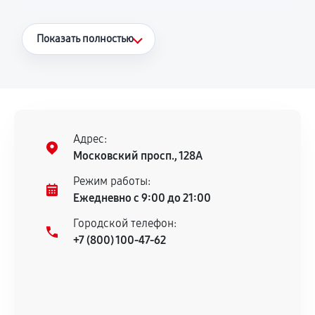
Что считается гарантийным случаем
Показать полностью
Повторное возникновение неисправности,
напрямую связанной с выполненным
ремонтом.
Поломка установленной детали при
нормальной эксплуатации в течение
Адрес:
гарантийного срока.
Московский просп., 128А
Несоответствие комплектующей заявленным
Режим работы:
техническим характеристикам.
Ежедневно с 9:00 до 21:00
Городской телефон:
+7 (800) 100-47-62
Документы для подтверждения
гарантии
Гарантийный талон.