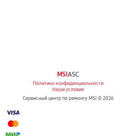
перегрев, коррозия.
Самостоятельный ремонт или вмешательство
третьих лиц.
Естественный износ деталей, если иное не
предусмотрено отдельно.
Обращение после окончания гарантийного
срока.
Программные сбои, если это не указано в
MSI
ASC
отдельных условиях.
Политика конфиденциальности
Наши условия
Если комплектующие куплены
Сервисный центр по ремонту MSI ©
2026
самостоятельно
Гарантия на выполненные работы может
сохраняться полностью или частично, если
соблюдены следующие условия: