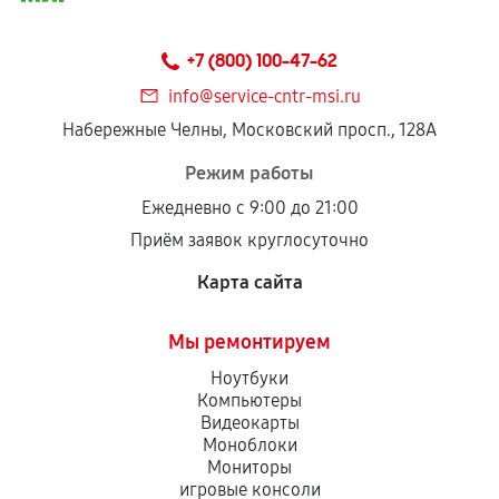
Предоставленные детали подходят по
техническим параметрам и не имеют внешних
+7 (800) 100-47-62
дефектов.
info@service-cntr-msi.ru
Установка была выполнена нашим сервисным
Набережные Челны, Московский просп., 128А
центром.
При этом гарантия на сами комплектующие
Режим работы
остается на стороне производителя или
Ежедневно с 9:00 до 21:00
продавца. За качество сторонних деталей
Приём заявок круглосуточно
сервисный центр ответственности не несет.
Карта сайта
Мы ремонтируем
Ноутбуки
Компьютеры
Видеокарты
Моноблоки
Мониторы
игровые консоли