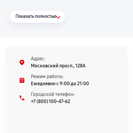
Что считается гарантийным случаем
Показать полностью
Повторное возникновение неисправности,
напрямую связанной с выполненным
ремонтом.
Поломка установленной детали при
нормальной эксплуатации в течение
Адрес:
гарантийного срока.
Московский просп., 128А
Несоответствие комплектующей заявленным
Режим работы:
техническим характеристикам.
Ежедневно с 9:00 до 21:00
Городской телефон:
+7 (800) 100-47-62
Документы для подтверждения
гарантии
Гарантийный талон.