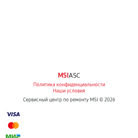
перегрев, коррозия.
Самостоятельный ремонт или вмешательство
третьих лиц.
Естественный износ деталей, если иное не
предусмотрено отдельно.
Обращение после окончания гарантийного
срока.
Программные сбои, если это не указано в
MSI
ASC
отдельных условиях.
Политика конфиденциальности
Наши условия
Если комплектующие куплены
Сервисный центр по ремонту MSI ©
2026
самостоятельно
Гарантия на выполненные работы может
сохраняться полностью или частично, если
соблюдены следующие условия: