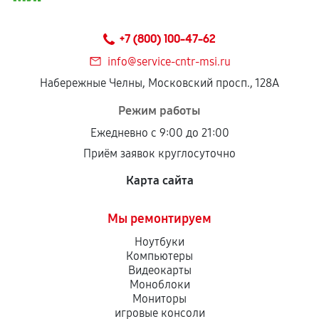
Предоставленные детали подходят по
техническим параметрам и не имеют внешних
+7 (800) 100-47-62
дефектов.
info@service-cntr-msi.ru
Установка была выполнена нашим сервисным
Набережные Челны, Московский просп., 128А
центром.
При этом гарантия на сами комплектующие
Режим работы
остается на стороне производителя или
Ежедневно с 9:00 до 21:00
продавца. За качество сторонних деталей
Приём заявок круглосуточно
сервисный центр ответственности не несет.
Карта сайта
Мы ремонтируем
Ноутбуки
Компьютеры
Видеокарты
Моноблоки
Мониторы
игровые консоли