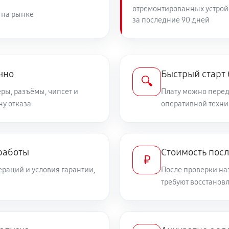
отремонтированных устрой
 на рынке
за последние 90 дней
чно
Быстрый старт
🔍
ры, разъёмы, чипсет и
Плату можно переда
ну отказа
оперативной техни
работы
Стоимость пос
₽
раций и условия гарантии,
После проверки на
требуют восстанов