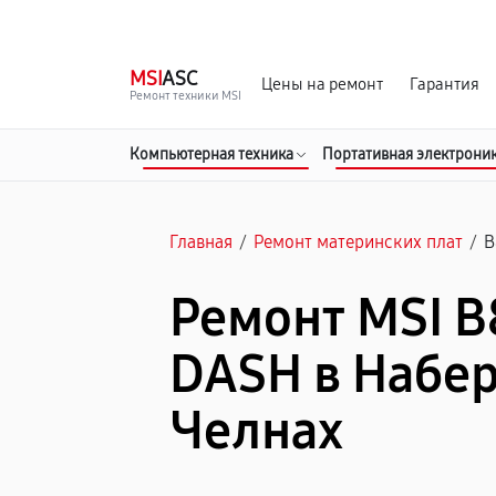
г. Набережные Челны
Ежедневно с 9:00 до 21:00
MSI
ASC
Цены на ремонт
Гарантия
Ремонт техники MSI
Компьютерная техника
Портативная электрони
Главная
/
Ремонт материнских плат
/
B
Ремонт MSI 
DASH в Набе
Челнах