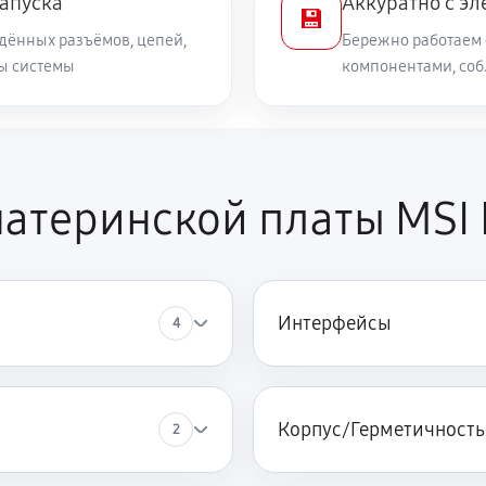
запуска
Аккуратно с эл
💾
дённых разъёмов, цепей,
Бережно работаем 
ты системы
компонентами, со
материнской платы MSI
Интерфейсы
4
Корпус/Герметичность
2