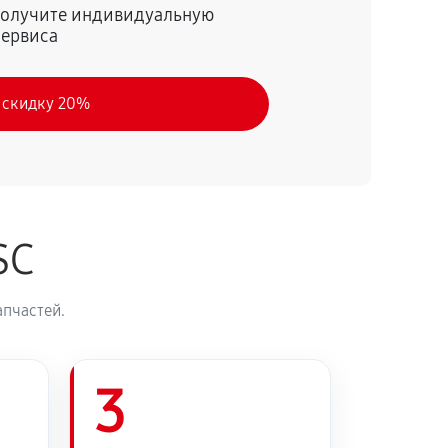
 получите индивидуальную
сервиса
 скидку 20%
SC
апчастей.
3