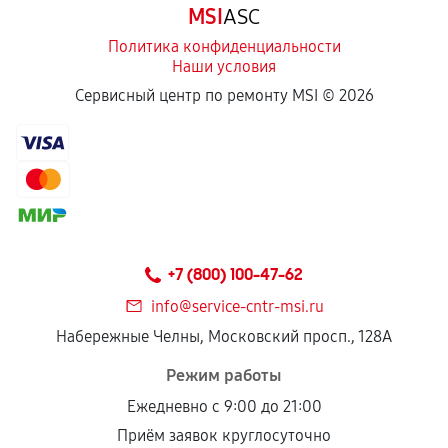
MSI
ASC
отдельных условиях.
Политика конфиденциальности
Наши условия
Если комплектующие куплены
Сервисный центр по ремонту MSI ©
2026
самостоятельно
Гарантия на выполненные работы может
сохраняться полностью или частично, если
соблюдены следующие условия:
Предоставленные детали подходят по
техническим параметрам и не имеют внешних
+7 (800) 100-47-62
дефектов.
info@service-cntr-msi.ru
Установка была выполнена нашим сервисным
Набережные Челны, Московский просп., 128А
центром.
При этом гарантия на сами комплектующие
Режим работы
остается на стороне производителя или
Ежедневно с 9:00 до 21:00
продавца. За качество сторонних деталей
Приём заявок круглосуточно
сервисный центр ответственности не несет.