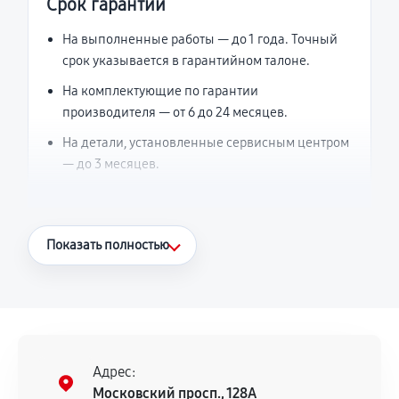
Срок гарантии
На выполненные работы — до 1 года. Точный
срок указывается в гарантийном талоне.
На комплектующие по гарантии
производителя — от 6 до 24 месяцев.
На детали, установленные сервисным центром
— до 3 месяцев.
Что считается гарантийным случаем
Показать полностью
Повторное возникновение неисправности,
напрямую связанной с выполненным
ремонтом.
Поломка установленной детали при
нормальной эксплуатации в течение
Адрес:
гарантийного срока.
Московский просп., 128А