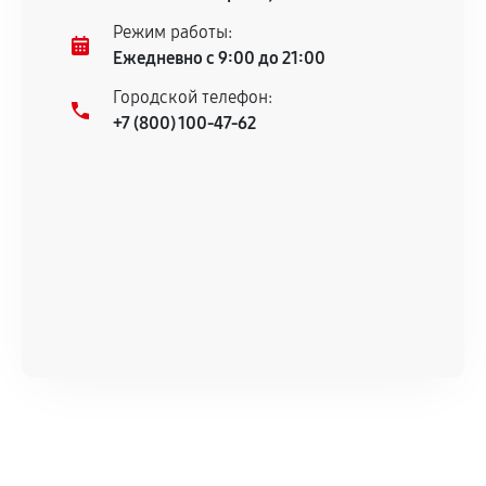
Несоответствие комплектующей заявленным
Режим работы:
техническим характеристикам.
Ежедневно с 9:00 до 21:00
Городской телефон:
+7 (800) 100-47-62
Документы для подтверждения
гарантии
Гарантийный талон.
Акт выполненных работ с датой, перечнем
услуг и сроком гарантии.
Документы на установленные комплектующие
и кассовый чек.
Расширенная гарантия
В некоторых случаях возможно оформление