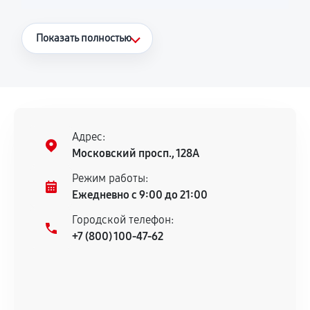
Что считается гарантийным случаем
Показать полностью
Повторное возникновение неисправности,
напрямую связанной с выполненным
ремонтом.
Поломка установленной детали при
нормальной эксплуатации в течение
Адрес:
гарантийного срока.
Московский просп., 128А
Несоответствие комплектующей заявленным
Режим работы:
техническим характеристикам.
Ежедневно с 9:00 до 21:00
Городской телефон:
+7 (800) 100-47-62
Документы для подтверждения
гарантии
Гарантийный талон.