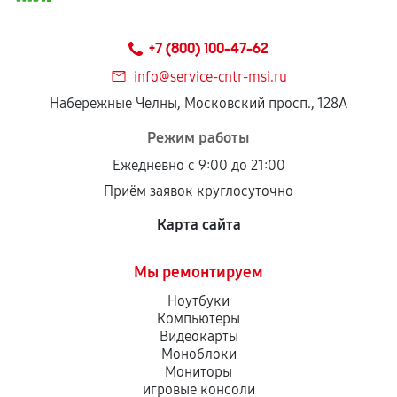
Предоставленные детали подходят по
техническим параметрам и не имеют внешних
+7 (800) 100-47-62
дефектов.
info@service-cntr-msi.ru
Установка была выполнена нашим сервисным
Набережные Челны, Московский просп., 128А
центром.
При этом гарантия на сами комплектующие
Режим работы
остается на стороне производителя или
Ежедневно с 9:00 до 21:00
продавца. За качество сторонних деталей
Приём заявок круглосуточно
сервисный центр ответственности не несет.
Карта сайта
Мы ремонтируем
Ноутбуки
Компьютеры
Видеокарты
Моноблоки
Мониторы
игровые консоли