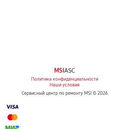
перегрев, коррозия.
Самостоятельный ремонт или вмешательство
третьих лиц.
Естественный износ деталей, если иное не
предусмотрено отдельно.
Обращение после окончания гарантийного
срока.
Программные сбои, если это не указано в
MSI
ASC
отдельных условиях.
Политика конфиденциальности
Наши условия
Если комплектующие куплены
Сервисный центр по ремонту MSI ©
2026
самостоятельно
Гарантия на выполненные работы может
сохраняться полностью или частично, если
соблюдены следующие условия: