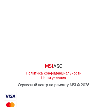
механические повреждения, попадание влаги,
перегрев, коррозия.
Самостоятельный ремонт или вмешательство
третьих лиц.
Естественный износ деталей, если иное не
предусмотрено отдельно.
Обращение после окончания гарантийного
срока.
Программные сбои, если это не указано в
MSI
ASC
отдельных условиях.
Политика конфиденциальности
Наши условия
Если комплектующие куплены
Сервисный центр по ремонту MSI ©
2026
самостоятельно
Гарантия на выполненные работы может
сохраняться полностью или частично, если