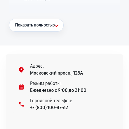
Что считается гарантийным случаем
Показать полностью
Повторное возникновение неисправности,
напрямую связанной с выполненным
ремонтом.
Поломка установленной детали при
нормальной эксплуатации в течение
Адрес:
гарантийного срока.
Московский просп., 128А
Несоответствие комплектующей заявленным
Режим работы:
техническим характеристикам.
Ежедневно с 9:00 до 21:00
Городской телефон:
+7 (800) 100-47-62
Документы для подтверждения
гарантии