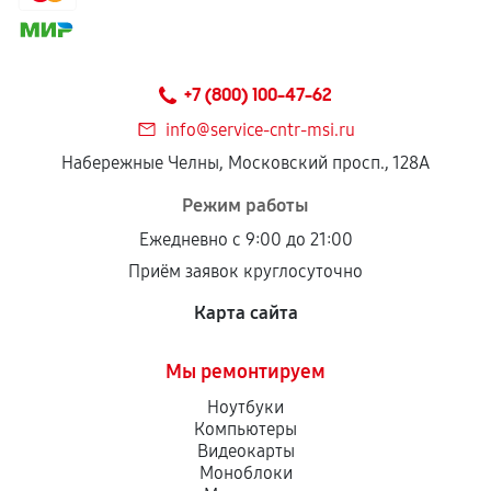
соблюдены следующие условия:
Предоставленные детали подходят по
техническим параметрам и не имеют внешних
+7 (800) 100-47-62
дефектов.
info@service-cntr-msi.ru
Установка была выполнена нашим сервисным
Набережные Челны, Московский просп., 128А
центром.
При этом гарантия на сами комплектующие
Режим работы
остается на стороне производителя или
Ежедневно с 9:00 до 21:00
продавца. За качество сторонних деталей
Приём заявок круглосуточно
сервисный центр ответственности не несет.
Карта сайта
Мы ремонтируем
Ноутбуки
Компьютеры
Видеокарты
Моноблоки