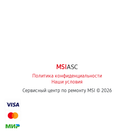
Самостоятельный ремонт или вмешательство
третьих лиц.
Естественный износ деталей, если иное не
предусмотрено отдельно.
Обращение после окончания гарантийного
срока.
Программные сбои, если это не указано в
MSI
ASC
отдельных условиях.
Политика конфиденциальности
Наши условия
Если комплектующие куплены
Сервисный центр по ремонту MSI ©
2026
самостоятельно
Гарантия на выполненные работы может
сохраняться полностью или частично, если
соблюдены следующие условия:
Предоставленные детали подходят по