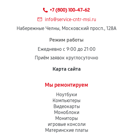
техническим параметрам и не имеют внешних
+7 (800) 100-47-62
дефектов.
info@service-cntr-msi.ru
Установка была выполнена нашим сервисным
Набережные Челны, Московский просп., 128А
центром.
При этом гарантия на сами комплектующие
Режим работы
остается на стороне производителя или
Ежедневно с 9:00 до 21:00
продавца. За качество сторонних деталей
Приём заявок круглосуточно
сервисный центр ответственности не несет.
Карта сайта
Мы ремонтируем
Ноутбуки
Компьютеры
Видеокарты
Моноблоки
Мониторы
игровые консоли
Материнские платы