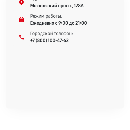
гарантийного срока.
Московский просп., 128А
Несоответствие комплектующей заявленным
Режим работы:
техническим характеристикам.
Ежедневно с 9:00 до 21:00
Городской телефон:
+7 (800) 100-47-62
Документы для подтверждения
гарантии
Гарантийный талон.
Акт выполненных работ с датой, перечнем
услуг и сроком гарантии.
Документы на установленные комплектующие
и кассовый чек.
Расширенная гарантия