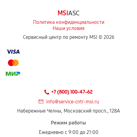
Программные сбои, если это не указано в
MSI
ASC
отдельных условиях.
Политика конфиденциальности
Наши условия
Если комплектующие куплены
Сервисный центр по ремонту MSI ©
2026
самостоятельно
Гарантия на выполненные работы может
сохраняться полностью или частично, если
соблюдены следующие условия:
Предоставленные детали подходят по
техническим параметрам и не имеют внешних
+7 (800) 100-47-62
дефектов.
info@service-cntr-msi.ru
Установка была выполнена нашим сервисным
Набережные Челны, Московский просп., 128А
центром.
При этом гарантия на сами комплектующие
Режим работы
остается на стороне производителя или
Ежедневно с 9:00 до 21:00
продавца. За качество сторонних деталей