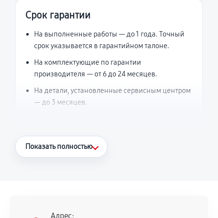
Срок гарантии
На выполненные работы — до 1 года. Точный
срок указывается в гарантийном талоне.
На комплектующие по гарантии
производителя — от 6 до 24 месяцев.
На детали, установленные сервисным центром
— до 3 месяцев.
Что считается гарантийным случаем
Показать полностью
Повторное возникновение неисправности,
напрямую связанной с выполненным
ремонтом.
Поломка установленной детали при
нормальной эксплуатации в течение
Адрес: