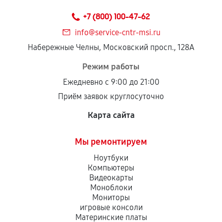
техническим параметрам и не имеют внешних
+7 (800) 100-47-62
дефектов.
info@service-cntr-msi.ru
Установка была выполнена нашим сервисным
Набережные Челны, Московский просп., 128А
центром.
При этом гарантия на сами комплектующие
Режим работы
остается на стороне производителя или
Ежедневно с 9:00 до 21:00
продавца. За качество сторонних деталей
Приём заявок круглосуточно
сервисный центр ответственности не несет.
Карта сайта
Мы ремонтируем
Ноутбуки
Компьютеры
Видеокарты
Моноблоки
Мониторы
игровые консоли
Материнские платы