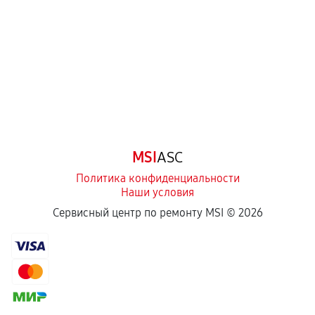
Самостоятельный ремонт или вмешательство
третьих лиц.
Естественный износ деталей, если иное не
предусмотрено отдельно.
Обращение после окончания гарантийного
срока.
Программные сбои, если это не указано в
MSI
ASC
отдельных условиях.
Политика конфиденциальности
Наши условия
Если комплектующие куплены
Сервисный центр по ремонту MSI ©
2026
самостоятельно
Гарантия на выполненные работы может
сохраняться полностью или частично, если
соблюдены следующие условия:
Предоставленные детали подходят по