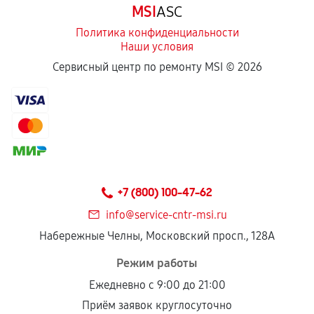
MSI
ASC
отдельных условиях.
Политика конфиденциальности
Наши условия
Если комплектующие куплены
Сервисный центр по ремонту MSI ©
2026
самостоятельно
Гарантия на выполненные работы может
сохраняться полностью или частично, если
соблюдены следующие условия:
Предоставленные детали подходят по
техническим параметрам и не имеют внешних
+7 (800) 100-47-62
дефектов.
info@service-cntr-msi.ru
Установка была выполнена нашим сервисным
Набережные Челны, Московский просп., 128А
центром.
При этом гарантия на сами комплектующие
Режим работы
остается на стороне производителя или
Ежедневно с 9:00 до 21:00
продавца. За качество сторонних деталей
Приём заявок круглосуточно
сервисный центр ответственности не несет.