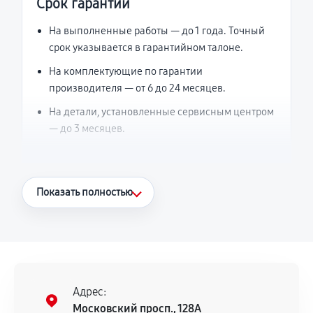
Срок гарантии
На выполненные работы — до 1 года. Точный
срок указывается в гарантийном талоне.
На комплектующие по гарантии
производителя — от 6 до 24 месяцев.
На детали, установленные сервисным центром
— до 3 месяцев.
Что считается гарантийным случаем
Показать полностью
Повторное возникновение неисправности,
напрямую связанной с выполненным
ремонтом.
Поломка установленной детали при
нормальной эксплуатации в течение
Адрес:
гарантийного срока.
Московский просп., 128А