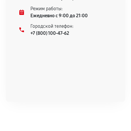
Несоответствие комплектующей заявленным
Режим работы:
техническим характеристикам.
Ежедневно с 9:00 до 21:00
Городской телефон:
+7 (800) 100-47-62
Документы для подтверждения
гарантии
Гарантийный талон.
Акт выполненных работ с датой, перечнем
услуг и сроком гарантии.
Документы на установленные комплектующие
и кассовый чек.
Расширенная гарантия
В некоторых случаях возможно оформление