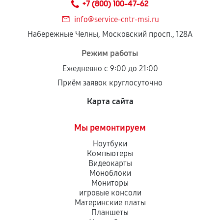
+7 (800) 100-47-62
дефектов.
info@service-cntr-msi.ru
Установка была выполнена нашим сервисным
Набережные Челны, Московский просп., 128А
центром.
При этом гарантия на сами комплектующие
Режим работы
остается на стороне производителя или
Ежедневно с 9:00 до 21:00
продавца. За качество сторонних деталей
Приём заявок круглосуточно
сервисный центр ответственности не несет.
Карта сайта
Мы ремонтируем
Ноутбуки
Компьютеры
Видеокарты
Моноблоки
Мониторы
игровые консоли
Материнские платы
Планшеты