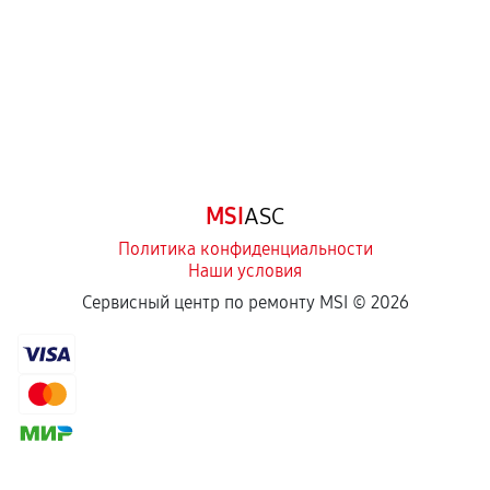
третьих лиц.
Естественный износ деталей, если иное не
предусмотрено отдельно.
Обращение после окончания гарантийного
срока.
Программные сбои, если это не указано в
MSI
ASC
отдельных условиях.
Политика конфиденциальности
Наши условия
Если комплектующие куплены
Сервисный центр по ремонту MSI ©
2026
самостоятельно
Гарантия на выполненные работы может
сохраняться полностью или частично, если
соблюдены следующие условия:
Предоставленные детали подходят по
техническим параметрам и не имеют внешних