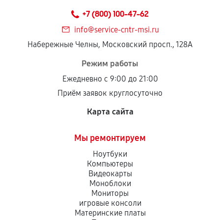
техническим параметрам и не имеют внешних
+7 (800) 100-47-62
дефектов.
info@service-cntr-msi.ru
Установка была выполнена нашим сервисным
Набережные Челны, Московский просп., 128А
центром.
При этом гарантия на сами комплектующие
Режим работы
остается на стороне производителя или
Ежедневно с 9:00 до 21:00
продавца. За качество сторонних деталей
Приём заявок круглосуточно
сервисный центр ответственности не несет.
Карта сайта
Мы ремонтируем
Ноутбуки
Компьютеры
Видеокарты
Моноблоки
Мониторы
игровые консоли
Материнские платы