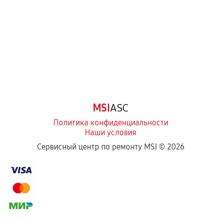
Самостоятельный ремонт или вмешательство
третьих лиц.
Естественный износ деталей, если иное не
предусмотрено отдельно.
Обращение после окончания гарантийного
срока.
Программные сбои, если это не указано в
MSI
ASC
отдельных условиях.
Политика конфиденциальности
Наши условия
Если комплектующие куплены
Сервисный центр по ремонту MSI ©
2026
самостоятельно
Гарантия на выполненные работы может
сохраняться полностью или частично, если
соблюдены следующие условия:
Предоставленные детали подходят по